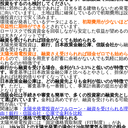
投資をするのも検討してください。
特に郊外にある土地であれば、日光を遮る建物もないため発電
に向いていますし、土地は既に確保しているので初期費用は設
備投資だけで安く済みます。
環境省が発表しているデータによると、
初期費用が少ないほど
収益性に期待ができる
とされています。
ローリスクで投資資金を回収しながら安定した収益が望めるの
は大きなメリットです。
融資を受けられれば頭金がなくても始められる
太陽光発電投資は、
銀行、日本政策金融公庫、信販会社か
ら融
資を受けられます。
太陽光発電投資は、融資さえ受けられれば頭金ゼロでも始めら
れる
ので、頭金を用意する貯蓄に余裕がない人でも気軽に始め
られるのが特徴です。
銀行から融資を受ける場合、金利が1.5~2.3%と低いのが特徴で
す。
審査基準は日本政策金融公庫と比べるとやさしく、担保が
あれば比較的借りやすくなっています。
日本政策金融公庫は、どの融資先よりも金利が低いのが特徴で
す
。ただし、審査基準も一番難しく、事業計画書の提出が必要
となります。
信販会社は手続きや審査も簡単で、多くの投資家の融資先とし
て選ばれています。
金利は高めですが、融資を受けられる可能
性が高いです。
関連記事：
太陽光発電投資がフルローン・融資を受けられる理
由！銀行・信販会社・公庫で金利を比較
20年間同じ価格で売電収入が得られる
太陽光発電投資には「固定価格買取制度（FIT制度）」があ
り、
10kW以上の太陽光発電の場合は20年間電気を固定の料金