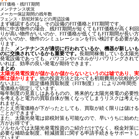
FIT価格・残FIT期間
メンテナンス状況
メーカー保証期間の残年数
フェンス・防犯対策などの周辺設備
まず確認するのは、その設備のFIT価格とFIT期間です。
特に中古物件の場合、残FIT期間が短くてもFIT価格が高く利回
りが高い物件がいいのか、FIT価格が低くてもFIT期間が長い方
がいいのか、物件のシミュレーションを行い検討する必要があ
ります。
また、
メンテナンスが適切に行われているか、機器が新しいも
のに交換されているかも重要です。
長期間稼働している太陽光
発電設備であっても、パワコンやパネルがリパワリングされて
いれば、効率の良い発電が期待できます。
まとめ
太陽光発電投資が儲かるか儲からないというのは嘘であり、実
際は儲かります
。
他の投資方法と比べても初期費用が比較的少
ない上に、「固定価格買取制度（FIT制度）」により20年間売
電価格が固定しています。
毎年制度の見直しはあるものの、将来的な太陽光発電の必要性
を考えると電力の買取自体が無くなってしまうリスクは考えら
れません。
たとえ売電価格が下がったとしても、買取が続く限りは儲ける
ことができます。
また、太陽光発電は節税対策も可能なので、早いうちに始めた
方がお得です。
ソルセルでは太陽光発電投資のご紹介だけでなく、税金対策に
必要な補助金制度、軽減措置に関する申請手続きをサポートし
ています。