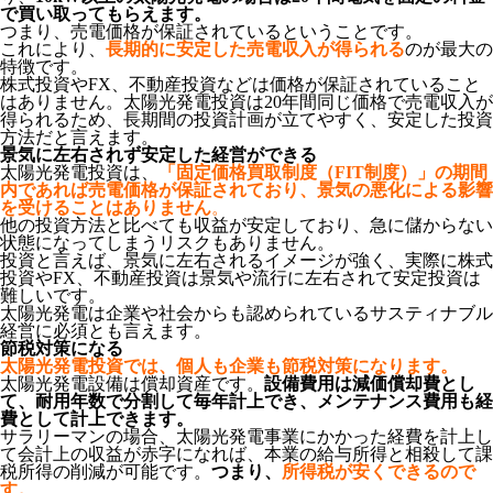
で買い取ってもらえます。
つまり、売電価格が保証されているということです。
これにより、
長期的に安定した売電収入が得られる
のが最大の
特徴です。
株式投資やFX、不動産投資などは価格が保証されていること
はありません。太陽光発電投資は20年間同じ価格で売電収入が
得られるため、長期間の投資計画が立てやすく、安定した投資
方法だと言えます。
景気に左右されず安定した経営ができる
太陽光発電投資は、
「固定価格買取制度（FIT制度）」の期間
内であれば売電価格が保証されており、景気の悪化による影響
を受けることはありません
。
他の投資方法と比べても収益が安定しており、急に儲からない
状態になってしまうリスクもありません。
投資と言えば、景気に左右されるイメージが強く、実際に株式
投資やFX、不動産投資は景気や流行に左右されて安定投資は
難しいです。
太陽光発電は企業や社会からも認められているサスティナブル
経営に必須とも言えます。
節税対策になる
太陽光発電投資では、個人も企業も節税対策になります。
太陽光発電設備は償却資産です。
設備費用は減価償却費とし
て、耐用年数で分割して毎年計上でき、メンテナンス費用も経
費として計上できます。
サラリーマンの場合、太陽光発電事業にかかった経費を計上し
て会計上の収益が赤字になれば、本業の給与所得と相殺して課
税所得の削減が可能です。
つまり、
所得税が安くできるので
す。