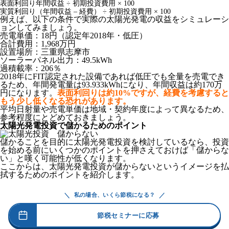
表面利回り
年間収益 ÷ 初期投資費用 × 100
実質利回り
（年間収益 – 経費） ÷ 初期投資費用 × 100
例えば、以下の条件で実際の太陽光発電の収益をシミュレーシ
ョンしてみましょう。
売電単価：18円（認定年2018年・低圧）
合計費用：1,968万円
設置場所：三重県志摩市
ソーラーパネル出力：49.5kWh
過積載率：206％
2018年にFIT認定された設備であれば低圧でも全量を売電でき
るため、年間発電量は93.933kWhになり、年間収益は約170万
円になります。
表面利回りは約10%ですが、経費を考慮すると
もう少し低くなる恐れがあります。
平均日射量や売電単価は地域・契約年度によって異なるため、
参考程度にとどめておきましょう。
太陽光発電投資で儲かるためのポイント
儲かることを目的に太陽光発電投資を検討しているなら、投資
を始める前にいくつかのポイントを押さえておけば「儲からな
い」と嘆く可能性が低くなります。
ここからは、太陽光発電投資が儲からないというイメージを払
拭するためのポイントを紹介します。
＼
／
私の場合、いくら節税になる？
節税セミナーに応募