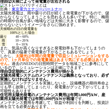
理由②天候によって発電量が左右される
出典：
東京電力エナジーパートナー
太陽光発電は、雨や曇りの日が続くと発電量が下がるので、儲
からなくなってしまうことを恐れる人も多いです。特に、梅雨
の時期や台風が多い地域などは天候に大きく影響するので、儲
からないというイメージをさらに強めます。
天候
晴れの日の発電量を
100%とした場合
曇り
40～60%
雨
10～20％
雪
0～10％
また、気温が高くなりすぎると発電効率も下がってしまうの
で、真夏の猛暑で発電量が下がることもあるでしょう。
しかし、
太陽光は年間の発電量で収益シミュレーションをする
ので、1ヶ月単位での発電量減はあまり気にする必要はありま
せん。
過去のNEDOの日照時間データを地域ごとに参考にして
いるので、シミュレーションは正確にできます。
理由③定期的にメンテナンス費用が掛かる
太陽光発電システムのメンテナンスは義務となっており、必ず
実施しなければなりません。
定期的にメンテナンスを実施しないと、設備機器の期待寿命よ
りも早く故障してしまったり、発電量がグッと下がってしまう
可能性もあります。
住宅用太陽光発電のメンテナンス費用は年間3,000円/kW、産
業用太陽光発電では年間5,000円/kWが相場
です。
メンテナンス費用を考慮して、収益や利回りを判断し、投資計
画を立てる必要があります。