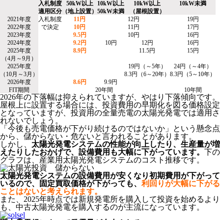
入札制度
50kW以上
10kW以上
10kW以上
10kW未満
適用区分
（地上設置）
50kW未満
（屋根設置）
2021年度
入札制度
11円
12円
19円
2022年度
で決定
10円
11円
17円
2023年度
9.5円
10円
16円
2024年度
9.2円
10円
12円
16円
2025年度
8.9円
11.5円
15円
（4月～9月）
2025年度
19円（～5年）
24円（～4年）
（10月～3月）
8.3円（6～20年）
8.3円（5～10年）
2026年度
8.6円
9.9円
FIT期間
20年間
10年間
2026年の下落幅は抑えられていますが、やはり下落傾向です。
屋根上に設置する場合には、投資費用の早期化を図る価格設定
となっていますが、投資用の全量売電の太陽光発電では適用さ
れないでしょう。
「今後も売電価格が下がり続けるのではないか」という懸念点
から、儲からない・危ないと言われることがあります。
しかし、
太陽光発電システムの性能が向上したり、生産量が増
えたりしたおかげで、設備費用も大幅に下がっています。
下の
グラフは、産業用太陽光発電システムのコスト推移です。
太陽光発電システムの設備費用が安くなり初期費用が下がって
いるので、固定買取価格が下がっても、
利回りが大幅に下がる
ことはないと考えられます。
また、2025年時点では新規発電所を購入して投資を始めるより
も、中古太陽光発電を購入するのが主流になっています。