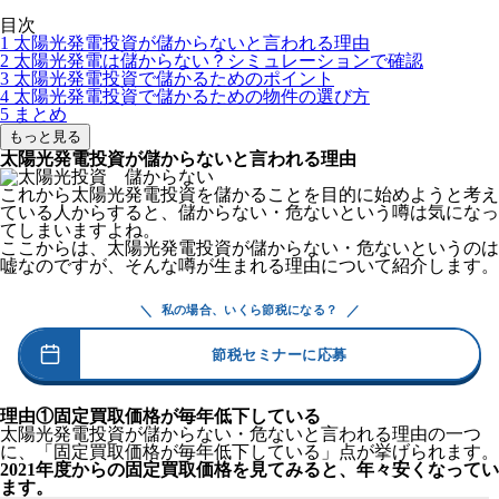
目次
1
太陽光発電投資が儲からないと言われる理由
2
太陽光発電は儲からない？シミュレーションで確認
3
太陽光発電投資で儲かるためのポイント
4
太陽光発電投資で儲かるための物件の選び方
5
まとめ
もっと見る
太陽光発電投資が儲からないと言われる理由
これから太陽光発電投資を儲かることを目的に始めようと考え
ている人からすると、儲からない・危ないという噂は気になっ
てしまいますよね。
ここからは、太陽光発電投資が儲からない・危ないというのは
嘘なのですが、そんな噂が生まれる理由について紹介します。
＼
／
私の場合、いくら節税になる？
節税セミナーに応募
理由①固定買取価格が毎年低下している
太陽光発電投資が儲からない・危ないと言われる理由の一つ
に、「固定買取価格が毎年低下している」点が挙げられます。
2021年度からの固定買取価格を見てみると、年々安くなってい
ます。