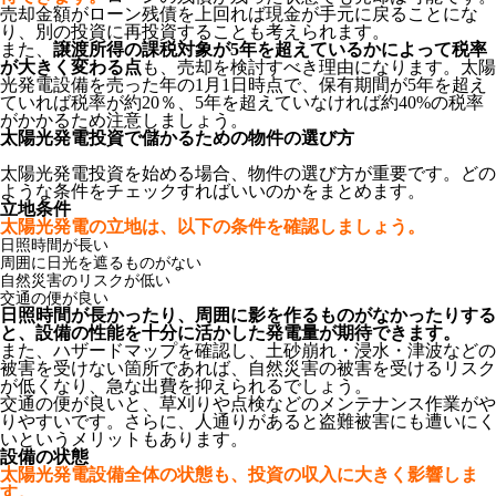
売却金額がローン残債を上回れば現金が手元に戻ることにな
り、別の投資に再投資することも考えられます。
また、
譲渡所得の課税対象が5年を超えているかによって税率
が大きく変わる点
も、売却を検討すべき理由になります。太陽
光発電設備を売った年の1月1日時点で、保有期間が5年を超え
ていれば税率が約20％、5年を超えていなければ約40%の税率
がかかるため注意しましょう。
太陽光発電投資で儲かるための物件の選び方
太陽光発電投資を始める場合、物件の選び方が重要です。どの
ような条件をチェックすればいいのかをまとめます。
立地条件
太陽光発電の立地は、以下の条件を確認しましょう。
日照時間が長い
周囲に日光を遮るものがない
自然災害のリスクが低い
交通の便が良い
日照時間が長かったり、周囲に影を作るものがなかったりする
と、設備の性能を十分に活かした発電量が期待できます。
また、ハザードマップを確認し、土砂崩れ・浸水・津波などの
被害を受けない箇所であれば、自然災害の被害を受けるリスク
が低くなり、急な出費を抑えられるでしょう。
交通の便が良いと、草刈りや点検などのメンテナンス作業がや
りやすいです。さらに、人通りがあると盗難被害にも遭いにく
いというメリットもあります。
設備の状態
太陽光発電設備全体の状態も、投資の収入に大きく影響しま
す。