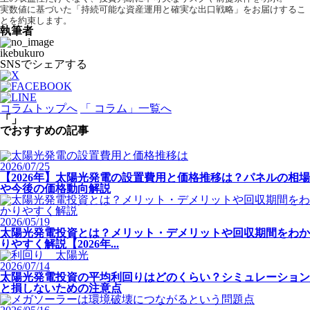
実数値に基づいた「持続可能な資産運用と確実な出口戦略」をお届けするこ
とを約束します。
執筆者
ikebukuro
SNSでシェアする
コラムトップへ
「 コラム」一覧へ
「」
でおすすめの記事
2026/07/25
【2026年】太陽光発電の設置費用と価格推移は？パネルの相場
や今後の価格動向解説
2026/05/19
太陽光発電投資とは？メリット・デメリットや回収期間をわか
りやすく解説【2026年...
2026/07/14
太陽光発電投資の平均利回りはどのくらい？シミュレーション
と損しないための注意点