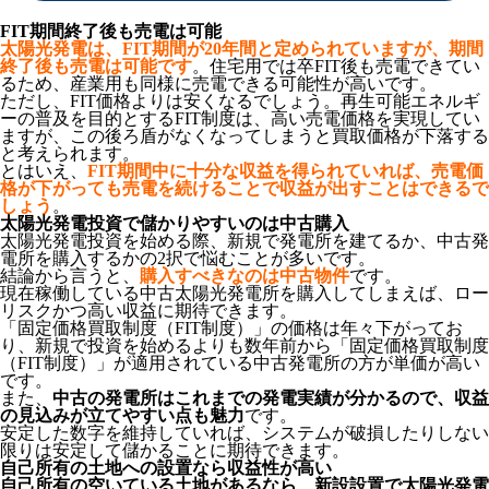
FIT期間終了後も売電は可能
太陽光発電は、FIT期間が20年間と定められていますが、期間
終了後も売電は可能です
。住宅用では卒FIT後も売電できてい
るため、産業用も同様に売電できる可能性が高いです。
ただし、FIT価格よりは安くなるでしょう。再生可能エネルギ
ーの普及を目的とするFIT制度は、高い売電価格を実現してい
ますが、この後ろ盾がなくなってしまうと買取価格が下落する
と考えられます。
とはいえ、
FIT期間中に十分な収益を得られていれば、売電価
格が下がっても売電を続けることで収益が出すことはできるで
しょう
。
太陽光発電投資で儲かりやすいのは中古購入
太陽光発電投資を始める際、新規で発電所を建てるか、中古発
電所を購入するかの2択で悩むことが多いです。
結論から言うと、
購入すべきなのは中古物件
です。
現在稼働している中古太陽光発電所を購入してしまえば、ロー
リスクかつ高い収益に期待できます。
「固定価格買取制度（FIT制度）」の価格は年々下がってお
り、新規で投資を始めるよりも数年前から「固定価格買取制度
（FIT制度）」が適用されている中古発電所の方が単価が高い
です。
また、
中古の発電所はこれまでの発電実績が分かるので、収益
の見込みが立てやすい点も魅力
です。
安定した数字を維持していれば、システムが破損したりしない
限りは安定して儲かることに期待できます。
自己所有の土地への設置なら収益性が高い
自己所有の空いている土地があるなら、新設設置で太陽光発電