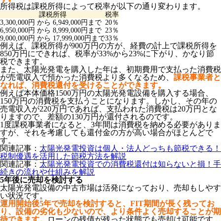
所得税は課税所得によって税率が以下の通り変わります。
課税所得
税率
3,300,000円 から 6,949,000円まで
20％
6,950,000円 から 8,999,000円まで
23％
9,000,000円 から 17,999,000円まで
33％
例えば、課税所得が900万円の方が、経費の計上で課税所得を
850万円にできれば、税率が33%から23%に下がり、かなり節
税できます。
また、太陽光発電を購入した年は、初期費用で支払った消費税
が売電収入で預かった消費税より多くなるため、
課税事業者と
なれば、消費税還付を受けることができます。
例えば本体価格1500万円の太陽光発電設備を購入する場合、
150万円の消費税を支払うことになります。しかし、その年の
売電収入が220万円であれば、支払われた消費税は20万円とな
りますので、差額の130万円が還付されるのです。
1度課税事業者になると、3年間は消費税を納める必要がありま
すが、それを考慮しても還付金の方が高い場合がほとんどで
す。
関連記事：
太陽光発電投資は個人・法人どっちも節税できる！
税制優遇を活用した節税方法を解説
関連記事：
太陽光発電投資での消費税還付は知らないと損！手
続きの流れや仕組みを解説
5年後に売却を検討する
太陽光発電設備の中古市場は活発になっており、売却もしやす
い状況です。
運用開始後5年で売却を検討すると、FIT期間が長く残ってお
り、設備の劣化も少ないので、より条件よく売却することが期
待できます。
ローンの残債が残った状態でも売却は可能です。