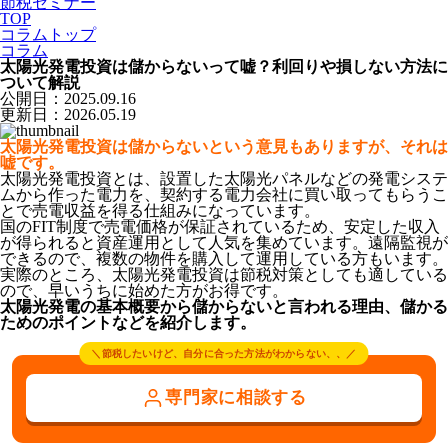
節税セミナー
TOP
コラムトップ
コラム
太陽光発電投資は儲からないって嘘？利回りや損しない方法に
ついて解説
公開日：2025.09.16
更新日：2026.05.19
太陽光発電投資は儲からないという意見もありますが、それは
嘘です。
太陽光発電投資とは、設置した太陽光パネルなどの発電システ
ムから作った電力を、契約する電力会社に買い取ってもらうこ
とで売電収益を得る仕組みになっています。
国のFIT制度で売電価格が保証されているため、安定した収入
が得られると資産運用として人気を集めています。遠隔監視が
できるので、複数の物件を購入して運用している方もいます。
実際のところ、太陽光発電投資は節税対策としても適している
ので、早いうちに始めた方がお得です。
太陽光発電の基本概要から儲からないと言われる理由、儲かる
ためのポイントなどを紹介します。
＼節税したいけど、自分に合った方法がわからない、、／
専門家に相談する