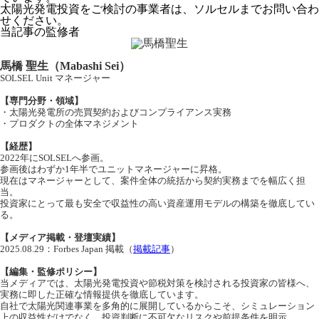
太陽光発電投資をご検討の事業者は、ソルセルまでお問い合わ
せください。
当記事の監修者
馬橋 聖生（Mabashi Sei）
SOLSEL Unit マネージャー
【専門分野・領域】
・太陽光発電所の売買契約およびコンプライアンス実務
・プロダクトの全体マネジメント
【経歴】
2022年にSOLSELへ参画。
参画後はわずか1年半でユニットマネージャーに昇格。
現在はマネージャーとして、案件全体の統括から契約実務までを幅広く担
当。
投資家にとって最も安全で収益性の高い資産運用モデルの構築を徹底してい
る。
【メディア掲載・登壇実績】
2025.08.29：Forbes Japan 掲載（
掲載記事
）
【編集・監修ポリシー】
当メディアでは、太陽光発電投資や節税対策を検討される投資家の皆様へ、
実務に即した正確な情報提供を徹底しています。
自社で太陽光関連事業を多角的に展開しているからこそ、シミュレーション
上の収益性だけでなく、投資判断に不可欠なリスクや前提条件を明示。