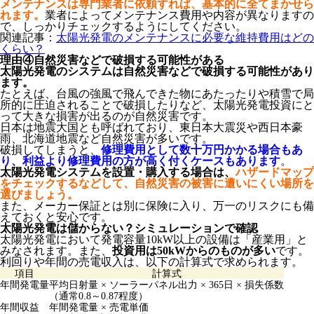
メンテナンスは専門業者に依頼すれば、
基本的に全てまかせら
れ
ます。
業者によってメンテナンス費用や内容が異なりますの
で、しっかりチェックするようにしてください。
関連記事：
太陽光発電のメンテナンスに必要な維持費用はどの
くらい？
理由④自然災害などで破損する可能性がある
太陽光発電のシステムは自然災害などで破損する可能性があり
ます。
たとえば、台風の強風で飛んできた物にあたったりや積雪で局
所的に圧迫されることで破損したりなど、太陽光発電投資にと
って大きな損害が出るのが自然災害です。
日本は地震大国とも呼ばれており、東日本大震災や西日本豪
雨、北海道地震など自然災害が多いです。
破損してしまうと、
修理費用として数十万円かかる場合もあ
り、利益より修理費用の方が高く付くケースもあります
。
太陽光発電システムを設置・購入する場合は、
ハザードマップ
をチェックするなどして、自然災害の被害に遭いにくい場所を
選びましょう。
また、メーカー保証とは別に保険に入り、万一のリスクにも備
えておくと安心です。
太陽光発電は儲からない？シミュレーションで確認
太陽光発電において発電容量10kW以上の設備は「産業用」と
みなされます。また、
投資用は50kWからのものが多い
です。
利回りや年間の売電収入は、以下の計算式で求められます。
項目
計算式
年間発電量
平均日射量 × ソーラーパネル出力 × 365日 × 損失係数
（通常0.8～0.87程度）
年間収益
年間発電量 × 売電単価