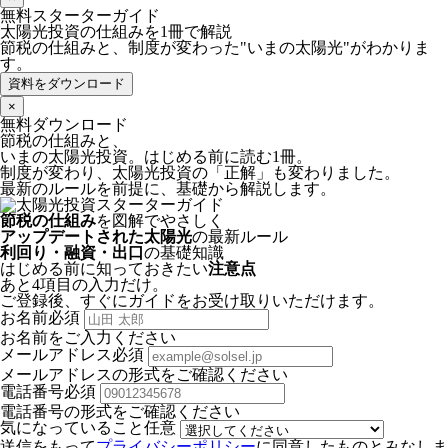
無料スターターガイド
太陽光投資の仕組みを1冊で解説
節税の仕組みと、制度が変わった"いまの太陽光"がわかりま
す。
資料をダウンロード
×
無料ダウンロード
節税の仕組みと、
いまの太陽光投資。
はじめる前に読む1冊。
制度が変わり、太陽光投資の「正解」も変わりました。
最新のルールを前提に、基礎から解説します。
節税の仕組み
を図解でやさしく
アップデートされた太陽光
の最新ルール
利回り・融資・出口
の基礎知識
はじめる前に知っておきたい
注意点
あと4項目の入力だけ。
ご登録後、すぐにガイドをお受け取りいただけます。
お名前
必須
お名前をご入力ください
メールアドレス
必須
メールアドレスの形式をご確認ください
電話番号
必須
電話番号の形式をご確認ください
気になっていること
任意
送信をもって
プライバシーポリシー
に同意したものとみなしま