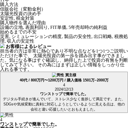
購入方法
信販会社（変動金利）
太陽光投資の決め手
安定性, 税金対策
購入物件を選んだ理由
設備の立地, 表面利回り, FIT単価, 5年売却時の純利益
始めるまでの不安
災害, シミュレーションの精度, 製品の安全性, 出口戦略, 税務処
理, 収入の安定性
お客様によるレビュー
担当者の方は非常に熱心であり不明な点などを1つ1つご説明い
ただけた事で、 太陽光投資の第一歩を踏み出す事ができまし
た。気になる事はすぐ確認し、納得した上で投資の有無を判断
してみて下さい。 その為にはまずは正しい情報をしっかり仕
入れる事です。
買主様
40代 / 800万円〜1200万円 / 購入価格 1501万~2000万
4
2024/12/13
ワンストップで簡単でした。
デジタル手続きが進んでいて、ストレス少なく進捗して満足です。また、
SDGsや気候変動に真剣に対応しようとしているように見える点は、他の
会社と違い応援したいとおもえました。
4
ワンストップで簡単でした。