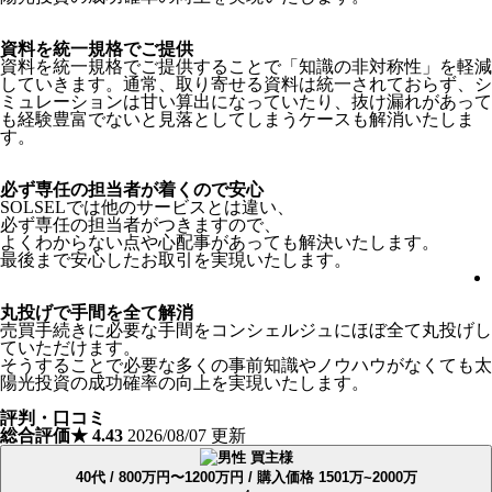
資料を統一規格でご提供
資料を統一規格でご提供することで「知識の非対称性」を軽減
していきます。通常、取り寄せる資料は統一されておらず、シ
ミュレーションは甘い算出になっていたり、抜け漏れがあって
も経験豊富でないと見落としてしまうケースも解消いたしま
す。
必ず専任の担当者が着くので安心
SOLSELでは他のサービスとは違い、
必ず専任の担当者がつきますので、
よくわからない点や心配事があっても解決いたします。
最後まで安心したお取引を実現いたします。
丸投げで手間を全て解消
売買手続きに必要な手間をコンシェルジュにほぼ全て丸投げし
ていただけます。
そうすることで必要な多くの事前知識やノウハウがなくても太
陽光投資の成功確率の向上を実現いたします。
評判・口コミ
総合評価
★
4.43
2026/08/07 更新
買主様
40代 / 800万円〜1200万円 / 購入価格 1501万~2000万