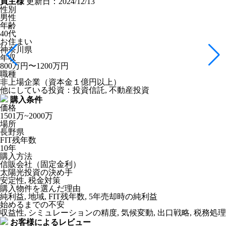
買主様
更新日：2024/12/13
性別
男性
年齢
40代
お住まい
神奈川県
年収
800万円〜1200万円
職種
非上場企業（資本金１億円以上）
他にしている投資：投資信託, 不動産投資
購入条件
価格
1501万~2000万
場所
長野県
FIT残年数
10年
購入方法
信販会社（固定金利）
太陽光投資の決め手
安定性, 税金対策
購入物件を選んだ理由
純利益, 地域, FIT残年数, 5年売却時の純利益
始めるまでの不安
収益性, シミュレーションの精度, 気候変動, 出口戦略, 税務処理
お客様によるレビュー