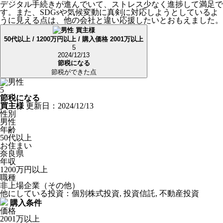
デジタル手続きが進んでいて、ストレス少なく進捗して満足で
す。また、SDGsや気候変動に真剣に対応しようとしているよ
うに見える点は、他の会社と違い応援したいとおもえました。
買主様
50代以上 / 1200万円以上 / 購入価格 2001万以上
5
2024/12/13
節税になる
節税ができた点
5
節税になる
買主様
更新日：2024/12/13
性別
男性
年齢
50代以上
お住まい
奈良県
年収
1200万円以上
職種
非上場企業（その他）
他にしている投資：個別株式投資, 投資信託, 不動産投資
購入条件
価格
2001万以上