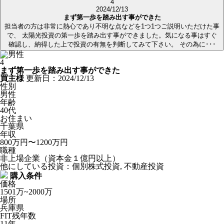
4
2024/12/13
まず第一歩を踏み出す事ができた
担当者の方は非常に熱心であり不明な点などを1つ1つご説明いただけた事
で、 太陽光投資の第一歩を踏み出す事ができました。気になる事はすぐ
確認し、納得した上で投資の有無を判断してみて下さい。 その為に･･･
4
まず第一歩を踏み出す事ができた
買主様
更新日：2024/12/13
性別
男性
年齢
40代
お住まい
千葉県
年収
800万円〜1200万円
職種
非上場企業（資本金１億円以上）
他にしている投資：個別株式投資, 不動産投資
購入条件
価格
1501万~2000万
場所
兵庫県
FIT残年数
11年