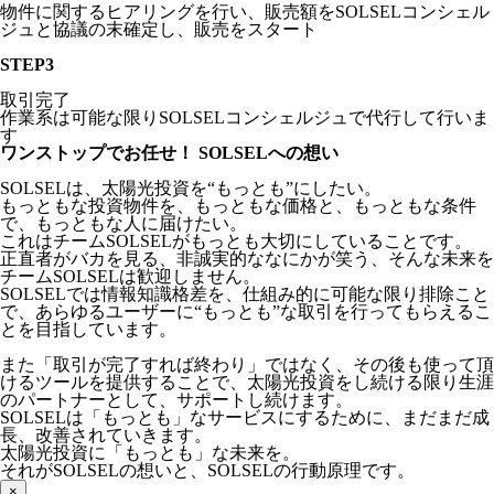
物件に関するヒアリングを行い、販売額をSOLSELコンシェル
ジュと協議の末確定し、販売をスタート
STEP
3
取引完了
作業系は可能な限りSOLSELコンシェルジュで代行して行いま
す
ワンストップでお任せ！
SOLSELへの想い
SOLSELは、太陽光投資を“もっとも”にしたい。
もっともな投資物件を、もっともな価格と、もっともな条件
で、もっともな人に届けたい。
これはチームSOLSELがもっとも大切にしていることです。
正直者がバカを見る、非誠実的ななにかが笑う、そんな未来を
チームSOLSELは歓迎しません。
SOLSELでは情報知識格差を、仕組み的に可能な限り排除こと
で、あらゆるユーザーに“もっとも”な取引を行ってもらえるこ
とを目指しています。
また「取引が完了すれば終わり」ではなく、その後も使って頂
けるツールを提供することで、太陽光投資をし続ける限り生涯
のパートナーとして、サポートし続けます。
SOLSELは「もっとも」なサービスにするために、まだまだ成
長、改善されていきます。
太陽光投資に「もっとも」な未来を。
それがSOLSELの想いと、SOLSELの行動原理です。
×