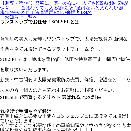
【調査・第4弾】節税に「関心がない」人でもNISAは84.6%が
保有――“選ばなくても入る節税”と“選ばないと入らない節
税”の分かれ目｜資産運用EXPO来場者134名
→お知らせ一覧へ
ワンストップでお任せ！
SOLSELとは
発電所の購入も売却もワンストップで、太陽光投資の 面倒な
作業を全て丸投げできるプラットフォームです。
SOLSELでは、地域を問わず、低圧〜特別高圧まで幅広い物件
を取り扱いいたします。
新規・中古問わず太陽光発電所の売買、修繕、増設など、また
法人の方・個人の方も問わずお気軽にご相談ください。
SOLSELで売買するメリット
選ばれる3つの理由
丸投げで手間を全て解消
売買手続きに必要な手間をコンシェルジュにほぼ全て丸投げし
ていただけます。
そうすることで必要な多くの事前知識やノウハウがなくても太
陽光投資の成功確率の向上を実現いたします。