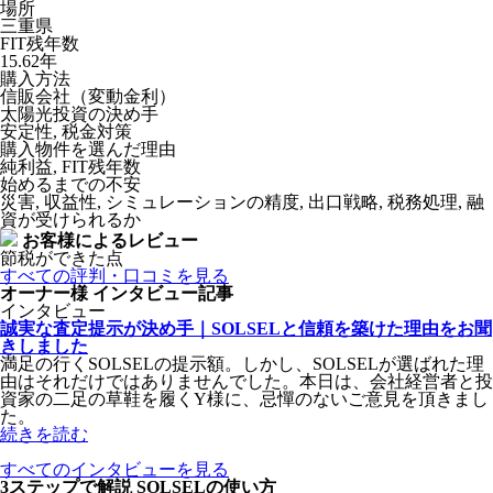
場所
三重県
FIT残年数
15.62年
購入方法
信販会社（変動金利）
太陽光投資の決め手
安定性, 税金対策
購入物件を選んだ理由
純利益, FIT残年数
始めるまでの不安
災害, 収益性, シミュレーションの精度, 出口戦略, 税務処理, 融
資が受けられるか
お客様によるレビュー
節税ができた点
すべての評判・口コミを見る
オーナー様
インタビュー記事
インタビュー
誠実な査定提示が決め手｜SOLSELと信頼を築けた理由をお聞
きしました
満足の行くSOLSELの提示額。しかし、SOLSELが選ばれた理
由はそれだけではありませんでした。本日は、会社経営者と投
資家の二足の草鞋を履くY様に、忌憚のないご意見を頂きまし
た。
続きを読む
すべてのインタビューを見る
3ステップで解説
SOLSELの使い方