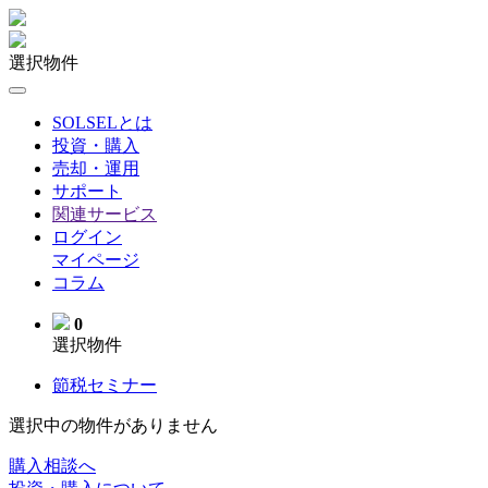
選択物件
SOLSELとは
投資・購入
売却・運用
サポート
関連サービス
ログイン
マイページ
コラム
0
選択物件
節税セミナー
選択中の物件がありません
購入相談へ