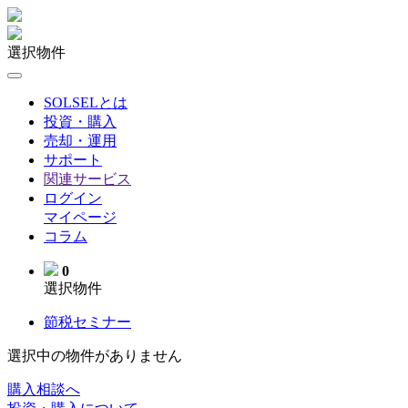
選択物件
SOLSELとは
投資・購入
売却・運用
サポート
関連サービス
ログイン
マイページ
コラム
0
選択物件
節税セミナー
選択中の物件がありません
購入相談へ