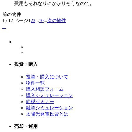
費用もそれなりにかかりそうなので。
前の物件
1 / 12 ページ
1
2
3
...
10
...
次の物件
投資・購入
投資・購入について
物件一覧
購入相談フォーム
購入シミュレーション
節税セミナー
融資シミュレーション
太陽光発電投資とは
売却・運用