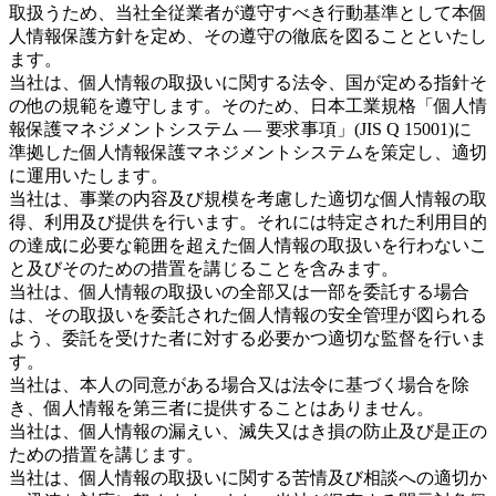
取扱うため、当社全従業者が遵守すべき行動基準として本個
人情報保護方針を定め、その遵守の徹底を図ることといたし
ます。
当社は、個人情報の取扱いに関する法令、国が定める指針そ
の他の規範を遵守します。そのため、日本工業規格「個人情
報保護マネジメントシステム — 要求事項」(JIS Q 15001)に
準拠した個人情報保護マネジメントシステムを策定し、適切
に運用いたします。
当社は、事業の内容及び規模を考慮した適切な個人情報の取
得、利用及び提供を行います。それには特定された利用目的
の達成に必要な範囲を超えた個人情報の取扱いを行わないこ
と及びそのための措置を講じることを含みます。
当社は、個人情報の取扱いの全部又は一部を委託する場合
は、その取扱いを委託された個人情報の安全管理が図られる
よう、委託を受けた者に対する必要かつ適切な監督を行いま
す。
当社は、本人の同意がある場合又は法令に基づく場合を除
き、個人情報を第三者に提供することはありません。
当社は、個人情報の漏えい、滅失又はき損の防止及び是正の
ための措置を講じます。
当社は、個人情報の取扱いに関する苦情及び相談への適切か