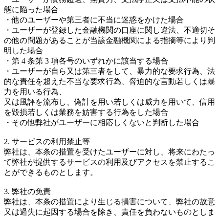
態に陥った場合
・他のユーザーや第三者に不当に迷惑をかけた場合
・ユーザーが登録した金融機関の口座に関し違法、不適切そ
の他の問題があることが当該金融機関による指摘等により判
明した場合
・第 4 条第 3 項各号のいずれかに該当する場合
・ユーザーが自ら又は第三者をして、暴力的な要求行為、法
的な責任を超えた不当な要求行為、脅迫的な言動若しくは暴
力を用いる行為、
又は風評を流布し、偽計を用い若しくは威力を用いて、信用
を毀損若しくは業務を妨害する行為をした場合
・その他弊社がユーザーに相応しくないと判断した場合
2. サービスの利用禁止等
弊社は、本条の措置を受けたユーザーに対し、将来にわたっ
て弊社が提供するサービスの利用及びアクセスを禁止するこ
とができるものとします。
3. 弊社の免責
弊社は、本条の措置により生じる損害について、弊社の故意
又は過失に起因する場合を除き、責任を負わないものとしま