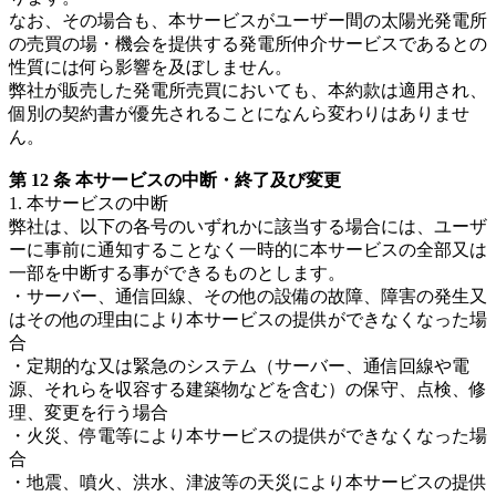
なお、その場合も、本サービスがユーザー間の太陽光発電所
の売買の場・機会を提供する発電所仲介サービスであるとの
性質には何ら影響を及ぼしません。
弊社が販売した発電所売買においても、本約款は適用され、
個別の契約書が優先されることになんら変わりはありませ
ん。
第 12 条 本サービスの中断・終了及び変更
1. 本サービスの中断
弊社は、以下の各号のいずれかに該当する場合には、ユーザ
ーに事前に通知することなく一時的に本サービスの全部又は
一部を中断する事ができるものとします。
・サーバー、通信回線、その他の設備の故障、障害の発生又
はその他の理由により本サービスの提供ができなくなった場
合
・定期的な又は緊急のシステム（サーバー、通信回線や電
源、それらを収容する建築物などを含む）の保守、点検、修
理、変更を行う場合
・火災、停電等により本サービスの提供ができなくなった場
合
・地震、噴火、洪水、津波等の天災により本サービスの提供