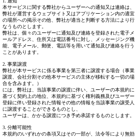
1. 通知
本サービスに関する弊社からユーザーへの通知又は連絡は、
弊社が運営するウェブサイト又はアプリケーション内の適宜
の場所への掲示その他、弊社が適当と判断する方法により行
なうものとします。
弊社は、個々のユーザーに通知及び連絡を登録された電子メ
ールアドレス、住所又は電話番号に対し、メッセージング機
能、電子メール、郵便、電話等を用いて通知及び連絡を行う
ことがあります。
2. 事業譲渡
弊社が本サービスに係る事業を第三者に譲渡する場合（事業
譲渡、会社分割その他本サービスの主体が移転する一切の場
合を含みます。）
には、弊社は、当該事業の譲渡に伴い、ユーザーの本規約に
基づく契約上の地位、本規約に基づく権利義務及びユーザー
登録に伴い登録された情報その他の情報を当該事業の譲受人
に譲渡することができるものとし、
ユーザーは、かかる譲渡につき予め承諾するものとします。
3. 分離可能性
本規約のいずれかの条項又はその一部が、法令等により無効