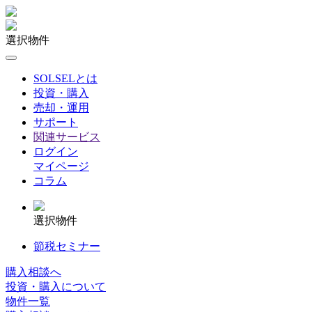
選択物件
SOLSELとは
投資・購入
売却・運用
サポート
関連サービス
ログイン
マイページ
コラム
選択物件
節税セミナー
購入相談へ
投資・購入について
物件一覧