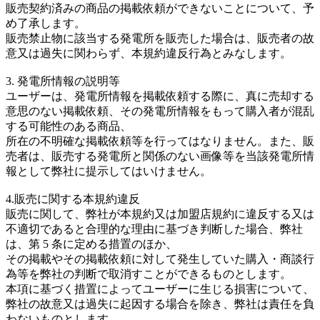
販売契約済みの商品の掲載依頼ができないことについて、予
め了承します。
販売禁止物に該当する発電所を販売した場合は、販売者の故
意又は過失に関わらず、本規約違反行為とみなします。
3. 発電所情報の説明等
ユーザーは、発電所情報を掲載依頼する際に、真に売却する
意思のない掲載依頼、その発電所情報をもって購入者が混乱
する可能性のある商品、
所在の不明確な掲載依頼等を行ってはなりません。また、販
売者は、販売する発電所と関係のない画像等を当該発電所情
報として弊社に提示してはいけません。
4.販売に関する本規約違反
販売に関して、弊社が本規約又は加盟店規約に違反する又は
不適切であると合理的な理由に基づき判断した場合、弊社
は、第 5 条に定める措置のほか、
その掲載やその掲載依頼に対して発生していた購入・商談行
為等を弊社の判断で取消すことができるものとします。
本項に基づく措置によってユーザーに生じる損害について、
弊社の故意又は過失に起因する場合を除き、弊社は責任を負
わないものとします。