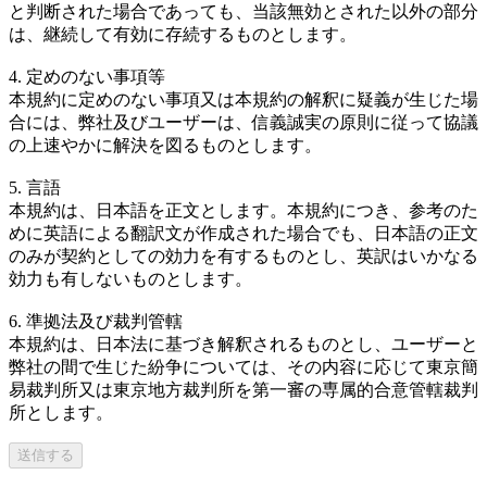
と判断された場合であっても、当該無効とされた以外の部分
は、継続して有効に存続するものとします。
4. 定めのない事項等
本規約に定めのない事項又は本規約の解釈に疑義が生じた場
合には、弊社及びユーザーは、信義誠実の原則に従って協議
の上速やかに解決を図るものとします。
5. 言語
本規約は、日本語を正文とします。本規約につき、参考のた
めに英語による翻訳文が作成された場合でも、日本語の正文
のみが契約としての効力を有するものとし、英訳はいかなる
効力も有しないものとします。
6. 準拠法及び裁判管轄
本規約は、日本法に基づき解釈されるものとし、ユーザーと
弊社の間で生じた紛争については、その内容に応じて東京簡
易裁判所又は東京地方裁判所を第一審の専属的合意管轄裁判
所とします。