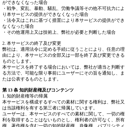
ができなくなった場合
・戦争、変乱、暴動、騒乱、労働争議等その他不可抗力によ
り本サービスの提供ができなくなった場合
・法令又はこれに基づく措置により本サービスの提供ができ
なくなった場合
・その他運用上又は技術上、弊社が必要と判断した場合
2. 本サービスの終了及び変更
弊社は、適用法令に定める手続に従うことにより、任意の理
由により、本サービスの全部又は一部を終了及び変更できる
ものとします。
本サービスを終了する場合においては、弊社が適当と判断す
る方法で、可能な限り事前にユーザーにその旨を通知し、ま
たは公表するものとします。
第 13 条 知的財産権及びコンテンツ
1. 知的財産権等の帰属
本サービスを構成するすべての素材に関する権利は、弊社又
は当該権利を有する第三者に帰属しています。
ユーザーは、本サービスのすべての素材に関して、一切の権
利を取得することはないものとし、権利者の許可なく、所有
権、著作権を含む一切の知的財産権、肖像権、パブリシティ