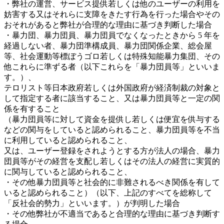
・弊社の運営、サービス提供若しくは他のユーザーの利用を
妨害する又はそれらに支障をきたす行為を行った場合やその
おそれがあると弊社が合理的な理由に基づき判断した場合
・暴力団、暴力団員、暴力団員でなくなったときから 5 年を
経過しない者、暴力団準構成員、暴力団関係企業、総会屋
等、社会運動等標ぼうゴロ若しくは特殊知能暴力集団、その
他これらに準ずる者（以下これらを「暴力団員等」といいま
す。）、
テロリスト等日本政府若しくは外国政府が経済制裁の対象と
して指定する者に該当すること、又は暴力団員等と一定の関
係を有すること
（暴力団員等に対して資金を提供し若しくは便宜を供与する
などの関与をしていると認められること、暴力団員等を不当
に利用していると認められること、
又は、ユーザー登録をされようとする方が法人の場合、暴力
団員等がその経営を支配し若しくはその法人の経営に実質的
に関与していると認められること、
・その他暴力団員等と社会的に非難されるべき関係を有して
いると認められること）（以下、上記のすべてを総称して
「反社会的勢力」といいます。）が判明した場合
・その他弊社が不適当であると合理的な理由に基づき判断す