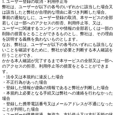
1. ユーザー登録の取消・利用停止等
弊社は、ユーザーが以下の各号のいずれかに該当した場合又
は該当したと弊社が合理的な理由に基づき判断した場合、
事前の通知なしに、ユーザー登録の取消、本サービスの全部
若しくは一部へのアクセスの拒否、利用停止等、又は、
ユーザーに関連するコンテンツや情報の全部若しくは一部の
削除の措置をとることができるものとし、弊社は、その理由
を説明する義務を負わないものとします。
なお、弊社は、ユーザーが以下の各号のいずれにも該当しな
いことを確認するために、弊社が必要と判断する本人確認を
行うことができ、
かかる本人確認が完了するまで本サービスの全部又は一部へ
のアクセスの拒否、利用停止等の措置をとることができま
す。
・法令又は本規約に違反した場合
・不正行為があった場合
・登録した情報が虚偽の情報であると弊社が判断した場合
・本規約上必要となる手続又は弊社への連絡を行わなかった
場合
・登録した携帯電話番号又はメールアドレスが不通になった
ことが判明した場合
・ユーザーが債務超過、無資力、支払停止又は支払不能の状