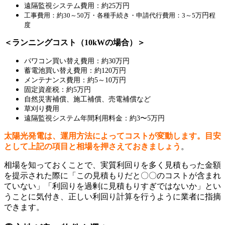
遠隔監視システム費用：約25万円
工事費用：約30～50万
・各種手続き・申請代行費用：3～5万
円
程
度
＜ランニングコスト（10kWの場合）＞
パワコン買い替え費用：約30万円
蓄電池買い替え費用：約120万円
メンテナンス費用：約5～10万円
固定資産税：約5万円
自然災害補償、施工補償、売電補償など
草刈り費用
遠隔監視システム年間利用料金：約3〜5万円
太陽光発電は、運用方法によってコストが変動します。目安
として上記の項目と相場を押さえておきましょう
。
相場を知っておくことで、実質利回りを多く見積もった金額
を提示された際に「この見積もりだと〇〇のコストが含まれ
ていない」「利回りを過剰に見積もりすぎではないか」とい
うことに気付き、正しい利回り計算を行うように業者に指摘
できます。