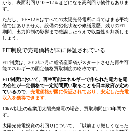
から、表面利回り10〜12％ほどになる高利回り物件もありま
す。
ただし、10〜12％はすべての太陽光発電所に当てはまる平均
値ではありません。設備の劣化状況や修繕履歴、残りのFIT
期間、出力抑制の影響まで確認したうえで収益性を判断しま
しょう。
FIT制度で売電価格が国に保証されている
FIT制度は、2012年7月に経済産業省がスタートさせた再生可
能エネルギーの固定価格買取制度の略称です。
FIT制度において、再生可能エネルギーで作られた電力を電
力会社が一定価格で一定期間買い取ることを日本政府が定め
ている
ので、
売電価格が国に保証されており、安定した売電
収入を獲得できます
。
10kW以上の産業用太陽光発電の場合、買取期間は20年間で
す。
太陽光発電投資の利回りについて、「以前より厳しくなった