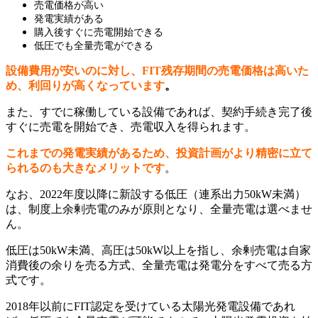
売電価格が高い
発電実績がある
購入後すぐに売電開始できる
低圧でも全量売電ができる
設備費用が安いのに対し、FIT残存期間の売電価格は高いた
め、利回りが高くなっています
。
また、すでに稼働している設備であれば、契約手続き完了後
すぐに売電を開始でき、売電収入を得られます。
これまでの発電実績があるため、投資計画がより精密に立て
られるのも大きなメリットです
。
なお、2022年度以降に新設する低圧（連系出力50kW未満）
は、制度上余剰売電のみが原則となり、全量売電は選べませ
ん。
低圧は50kW未満、高圧は50kW以上を指し、余剰売電は自家
消費後の余りを売る方式、全量売電は発電分をすべて売る方
式です。
2018年以前にFIT認定を受けている太陽光発電設備であれ