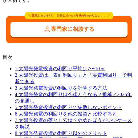
が大切です。
＼節税したいけど、自分に合った方法がわからない、、／
専門家に相談する
目次
1
太陽光発電投資の利回り平均は7〜10％
2
太陽光投資は「表面利回り」と「実質利回り」で判
断できる
3
太陽光発電投資の利回りを計算する方法
4
太陽光発電の利回りは今後どうなる？推移と2026年
の見通し
5
太陽光発電投資の利回りで失敗しないポイント
6
太陽光発電の利回りを他の投資と比較すると
7
太陽光投資の落とし穴は？やめたほうがいいケース
を解説
8
太陽光発電投資の利回り以外のメリット