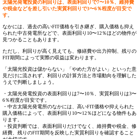
太陽光発電投資の利回りは、表面利回りで7〜10％、維持費
や税金などを差し引いた実質利回りで3〜6％程度が目安で
す
。
なかには、過去の高いFIT価格を引き継ぎ、購入価格も抑え
られた中古発電所などで、表面利回り10〜12％ほどの物件が
見つかることもあります。
ただし、利回りが高く見えても、修繕費や出力抑制、残りの
FIT期間によって実際の収益は変わります。
「太陽光投資は儲からない」「やめた方がよい」といった意
見だけに流されず、利回りの計算方法と市場動向を理解した
うえで判断しましょう。
・太陽光発電投資の表面利回りは7〜10％、実質利回りは3〜
6％程度が目安です。
・中古太陽光発電所のなかには、高いFIT価格や抑えられた
購入価格によって、表面利回り10〜12％ほどになる物件もあ
ります。
・投資判断では、表面利回りだけでなく、維持費や税金、修
繕費、残りのFIT期間を反映した実質利回りを確認すること