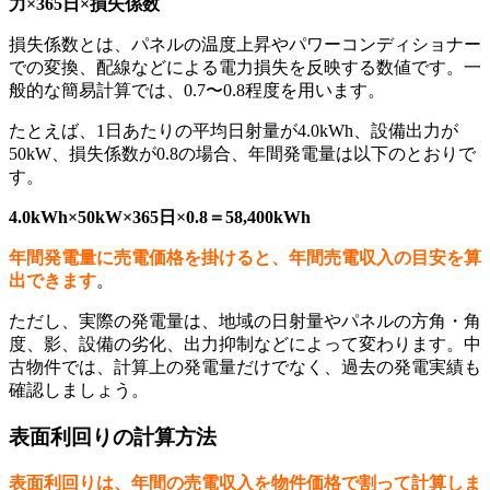
力×365日×損失係数
損失係数とは、パネルの温度上昇やパワーコンディショナー
での変換、配線などによる電力損失を反映する数値です。一
般的な簡易計算では、0.7〜0.8程度を用います。
たとえば、1日あたりの平均日射量が4.0kWh、設備出力が
50kW、損失係数が0.8の場合、年間発電量は以下のとおりで
す。
4.0kWh×50kW×365日×0.8＝58,400kWh
年間発電量に売電価格を掛けると、年間売電収入の目安を算
出できます
。
ただし、実際の発電量は、地域の日射量やパネルの方角・角
度、影、設備の劣化、出力抑制などによって変わります。中
古物件では、計算上の発電量だけでなく、過去の発電実績も
確認しましょう。
表面利回りの計算方法
表面利回りは、年間の売電収入を物件価格で割って計算しま