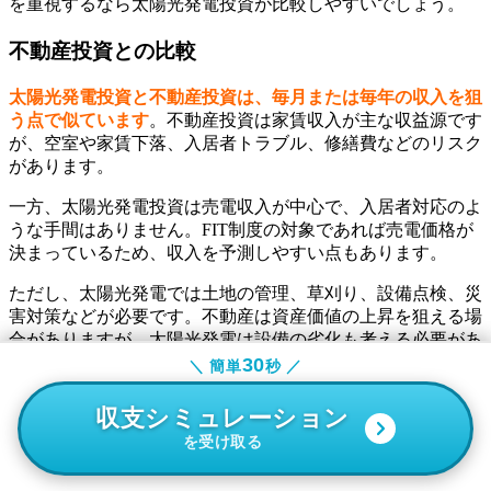
を重視するなら太陽光発電投資が比較しやすいでしょう。
不動産投資との比較
太陽光発電投資と不動産投資は、毎月または毎年の収入を狙
う点で似ています
。不動産投資は家賃収入が主な収益源です
が、空室や家賃下落、入居者トラブル、修繕費などのリスク
があります。
一方、太陽光発電投資は売電収入が中心で、入居者対応のよ
うな手間はありません。FIT制度の対象であれば売電価格が
決まっているため、収入を予測しやすい点もあります。
ただし、太陽光発電では土地の管理、草刈り、設備点検、災
害対策などが必要です。不動産は資産価値の上昇を狙える場
合がありますが、太陽光発電は設備の劣化も考える必要があ
ります。収益性だけでなく、管理の手間やリスクの種類も比
30
30
＼ 簡単
＼ 簡単
秒 ／
秒 ／
べましょう。
収支シミュレーション
収支シミュレーション
住宅用太陽光と産業用太陽光の利回りの違い
を受け取る
を受け取る
住宅用太陽光と産業用太陽光では、利回りの考え方が異なり