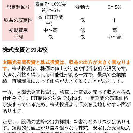
表面7〜10%/実
想定利回り
変動大
3〜5%
質3〜6%
高（FIT期間
収益の安定性
低
中
中）
初期費用
中〜高
低
高
手間
低
低
中〜高
株式投資との比較
太陽光発電投資と株式投資は、収益の出方が大きく異なりま
す
。株式投資は、株価の値上がり益や配当を狙う投資です。
大きな利益を得られる可能性がある一方で、景気や企業業
績、市場環境によって価格が大きく動くことがあります。
一方、太陽光発電投資は、発電した電気を売って収入を得る
仕組みです。FIT制度の対象であれば、一定期間の売電価格
が決まっているため、株式投資より収支を見通しやすい面が
あります。
ただし、設備の故障や出力抑制、災害などのリスクはありま
す。短期的な値上がり益を狙うなら株式、安定した売電収入