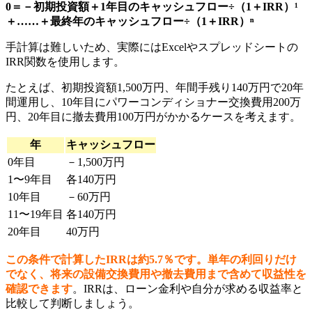
0＝－初期投資額＋1年目のキャッシュフロー÷（1＋IRR）¹
＋……＋最終年のキャッシュフロー÷（1＋IRR）ⁿ
手計算は難しいため、実際にはExcelやスプレッドシートの
IRR関数を使用します。
たとえば、初期投資額1,500万円、年間手残り140万円で20年
間運用し、10年目にパワーコンディショナー交換費用200万
円、20年目に撤去費用100万円がかかるケースを考えます。
年
キャッシュフロー
0年目
－1,500万円
1〜9年目
各140万円
10年目
－60万円
11〜19年目
各140万円
20年目
40万円
この条件で計算したIRRは約5.7％です。単年の利回りだけ
でなく、将来の設備交換費用や撤去費用まで含めて収益性を
確認できます
。IRRは、ローン金利や自分が求める収益率と
比較して判断しましょう。