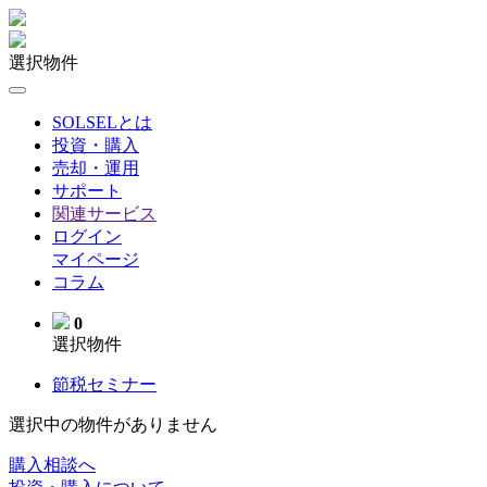
選択物件
SOLSELとは
投資・購入
売却・運用
サポート
関連サービス
ログイン
マイページ
コラム
0
選択物件
節税セミナー
選択中の物件がありません
購入相談へ