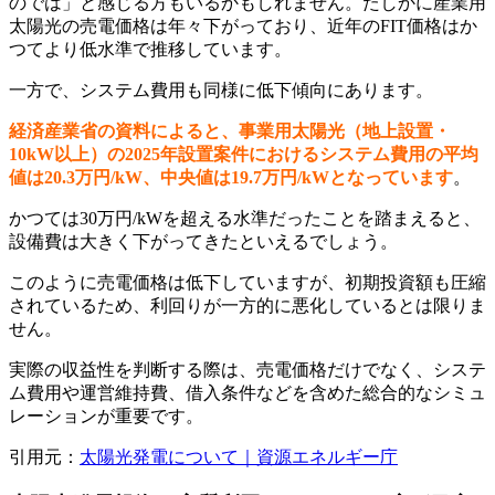
のでは」と感じる方もいるかもしれません。たしかに産業用
太陽光の売電価格は年々下がっており、近年のFIT価格はか
つてより低水準で推移しています。
一方で、システム費用も同様に低下傾向にあります。
経済産業省の資料によると、事業用太陽光（地上設置・
10kW以上）の2025年設置案件におけるシステム費用の平均
値は20.3万円/kW、中央値は19.7万円/kWとなっています
。
かつては30万円/kWを超える水準だったことを踏まえると、
設備費は大きく下がってきたといえるでしょう。
このように売電価格は低下していますが、初期投資額も圧縮
されているため、利回りが一方的に悪化しているとは限りま
せん。
実際の収益性を判断する際は、売電価格だけでなく、システ
ム費用や運営維持費、借入条件などを含めた総合的なシミュ
レーションが重要です。
引用元：
太陽光発電について｜資源エネルギー庁