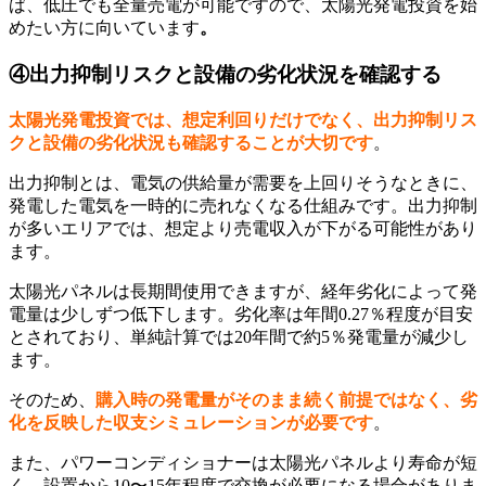
ば、低圧でも全量売電が可能ですので、太陽光発電投資を始
めたい方に向いています
。
④出力抑制リスクと設備の劣化状況を確認する
太陽光発電投資では、想定利回りだけでなく、出力抑制リス
クと設備の劣化状況も確認することが大切です
。
出力抑制とは、電気の供給量が需要を上回りそうなときに、
発電した電気を一時的に売れなくなる仕組みです。出力抑制
が多いエリアでは、想定より売電収入が下がる可能性があり
ます。
太陽光パネルは長期間使用できますが、経年劣化によって発
電量は少しずつ低下します。劣化率は年間0.27％程度が目安
とされており、単純計算では20年間で約5％発電量が減少し
ます。
そのため、
購入時の発電量がそのまま続く前提ではなく、劣
化を反映した収支シミュレーションが必要です
。
また、パワーコンディショナーは太陽光パネルより寿命が短
く、設置から10〜15年程度で交換が必要になる場合がありま