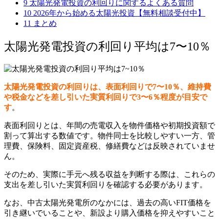
9
太陽光発電投資の利回りに関するよくある質問
10
2026年から始める太陽光投資【無料相談受付中】
11
まとめ
太陽光発電投資の利回り平均は7〜10％
太陽光発電投資の利回りは、表面利回りで7〜10％、維持費
や税金などを差し引いた実質利回りで3〜6％程度が目安で
す
。
表面利回りとは、年間の売電収入を物件価格や初期投資額で
割って算出する数値です。物件同士を比較しやすい一方、管
理費、保険料、固定資産税、修繕費などは反映されていませ
ん。
そのため、実際に手元へ残る収益を判断する際は、これらの
支出を差し引いた実質利回りを確認する必要があります。
なお、中古太陽光発電所のなかには、過去の高いFIT価格を
引き継いでいることや、新設より購入価格を抑えやすいこと