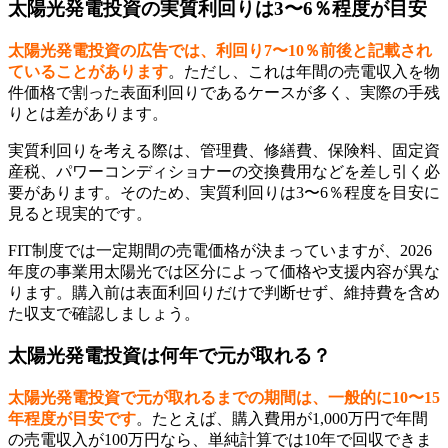
太陽光発電投資の実質利回りは3〜6％程度が目安
太陽光発電投資の広告では、利回り7〜10％前後と記載され
ていることがあります
。ただし、これは年間の売電収入を物
件価格で割った表面利回りであるケースが多く、実際の手残
りとは差があります。
実質利回りを考える際は、管理費、修繕費、保険料、固定資
産税、パワーコンディショナーの交換費用などを差し引く必
要があります。そのため、実質利回りは3〜6％程度を目安に
見ると現実的です。
FIT制度では一定期間の売電価格が決まっていますが、2026
年度の事業用太陽光では区分によって価格や支援内容が異な
ります。購入前は表面利回りだけで判断せず、維持費を含め
た収支で確認しましょう。
太陽光発電投資は何年で元が取れる？
太陽光発電投資で元が取れるまでの期間は、一般的に10〜15
年程度が目安です
。たとえば、購入費用が1,000万円で年間
の売電収入が100万円なら、単純計算では10年で回収できま