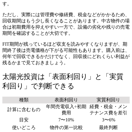
す。
ただし、実際には管理費や修繕費、税金などがかかるため、
回収期間はもう少し長くなることがあります。中古物件の場
合は初期費用を抑えやすい一方で、設備の劣化や残りの売電
期間を確認することが大切です。
FIT期間が残っているほど収支を読みやすくなりますが、期
間終了後は売電価格が下がる可能性もあります。購入前は、
何年で回収できるかだけでなく、回収後にどれくらい利益が
残るかまで見ておきましょう。
太陽光投資は「表面利回り」と「実質
利回り」で判断できる
種類
表面利回り
実質利回り
年間売電収入÷初期
経費・税金・メン
計算に含むもの
費用
テナンス費を差引
目安
7〜10%
3〜6%
使いどころ
物件の第一比較
最終判断