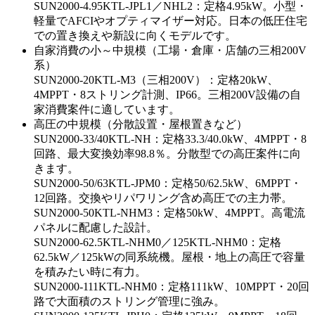
SUN2000-4.95KTL-JPL1／NHL2：定格4.95kW。小型・
軽量でAFCIやオプティマイザー対応。日本の低圧住宅
での置き換えや新設に向くモデルです。
自家消費の小～中規模（工場・倉庫・店舗の三相200V
系）
SUN2000-20KTL-M3（三相200V）：定格20kW、
4MPPT・8ストリング計測、IP66。三相200V設備の自
家消費案件に適しています。
高圧の中規模（分散設置・屋根置きなど）
SUN2000-33/40KTL-NH：定格33.3/40.0kW、4MPPT・8
回路、最大変換効率98.8％。分散型での高圧案件に向
きます。
SUN2000-50/63KTL-JPM0：定格50/62.5kW、6MPPT・
12回路。交換やリパワリング含め高圧での主力帯。
SUN2000-50KTL-NHM3：定格50kW、4MPPT。高電流
パネルに配慮した設計。
SUN2000-62.5KTL-NHM0／125KTL-NHM0：定格
62.5kW／125kWの同系統機。屋根・地上の高圧で容量
を積みたい時に有力。
SUN2000-111KTL-NHM0：定格111kW、10MPPT・20回
路で大面積のストリング管理に強み。