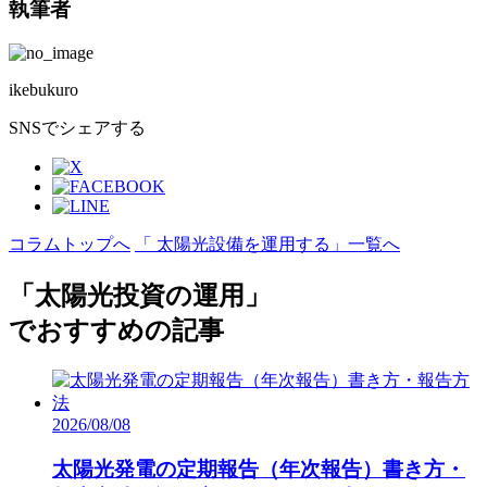
執筆者
馬橋 聖生（Mabashi Sei）
SOLSEL Unit マネージャー
ikebukuro
【専門分野・領域】
・太陽光発電所の売買契約およびコンプライアンス実務
SNSでシェアする
・プロダクトの全体マネジメント
【経歴】
2022年にSOLSELへ参画。
参画後はわずか1年半でユニットマネージャーに昇格。
コラムトップへ
「 太陽光設備を運用する」一覧へ
現在はマネージャーとして、案件全体の統括から契約実務までを幅
広く担当。
投資家にとって最も安全で収益性の高い資産運用モデルの構築を徹
「太陽光投資の運用」
底している。
でおすすめの記事
【メディア掲載・登壇実績】
2025.08.29：Forbes Japan 掲載（
掲載記事
）
【編集・監修ポリシー】
2026/08/08
当メディアでは、太陽光発電投資や節税対策を検討される投資家の
皆様へ、実務に即した正確な情報提供を徹底しています。
太陽光発電の定期報告（年次報告）書き方・
自社で太陽光関連事業を多角的に展開しているからこそ、シミュレ