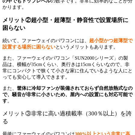
の中でもトップレベル
の数字です。非常に効率的なことが分
かります。
メリット②超小型・超薄型・静音性で設置場所に
困らない
続いて、ファーウェイのパワコンには、
超小型かつ超薄型で
設置する場所に困らない
というメリットもあります。
また、ファーウェイのパワコン「SUN2000シリーズ」の製
品は、横幅が35cmくらい、奥行きは15cmくらいなので、非
常にコンパクトで狭くて小さな家に住んでいるような人にと
っても安心して導入できます。
また、
筐体に冷却ファンが装備されておらず自然放熱式なの
で、騒音が非常に小さいため、屋内への設置にも対応可能で
す
。
メリット③非常に高い過積載率（300％以上）を誇
る
最後にファーウェイのパワコンは
300%以上という非常に高