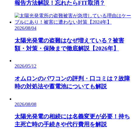
ーション上の収益性だけでなく、投資判断に不可欠なリスクや前提
報告方法解説！忘れたらFIT取消？
条件を明示。
実数値に基づいた「持続可能な資産運用と確実な出口戦略」をお届
けすることを約束します。
2026/08/04
太陽光発電の盗難はなぜ増えている？被害
額・対策・保険まで徹底解説【2026年】
2026/05/12
オムロンのパワコンの評判・口コミは？故障
時の対処法や蓄電池についても解説
2026/08/08
太陽光発電の相続には名義変更が必要！持ち
主死亡時の手続きや代行費用を解説