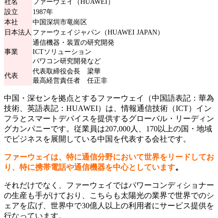
社名
ファーウェイ（HUAWEI）
設立
1987年
本社
中国深圳市竜崗区
日本法人
ファーウェイジャパン（HUAWEI JAPAN）
通信機器・装置の研究開発
事業
ICTソリューション
パワコン研究開発など
代表取締役会長 梁華
代表
最高経営責任者 任正非
中国・深センを拠点とするファーウェイ（中国語表記：華為
技術、英語表記：HUAWEI）は、情報通信技術（ICT）イン
フラとスマートデバイスを提供するグローバル・リーディン
グカンパニーです。従業員は207,000人、170以上の国・地域
でビジネスを展開している中国を代表する会社です。
ファーウェイは、特に通信分野において世界をリードしてお
り、特に携帯電話や通信機器を中心としています
。
それだけでなく、ファーウェイではパワーコンディショナー
の生産も手がけており、こちらも太陽光の業界で世界でのシ
ェアを広げ、世界中で30億人以上の利用者にサービス提供を
行なっています。