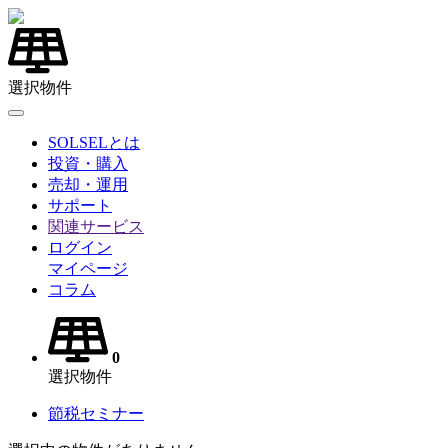
選択物件
SOLSELとは
投資・購入
売却・運用
サポート
関連サービス
ログイン
マイページ
コラム
0
選択物件
節税セミナー