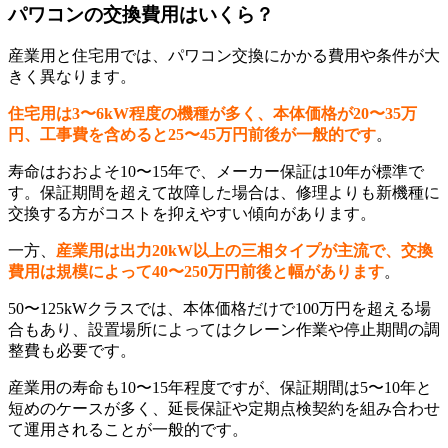
パワコンの交換費用はいくら？
産業用と住宅用では、パワコン交換にかかる費用や条件が大
きく異なります。
住宅用は3〜6kW程度の機種が多く、本体価格が20〜35万
円、工事費を含めると25〜45万円前後が一般的です
。
寿命はおおよそ10〜15年で、メーカー保証は10年が標準で
す。保証期間を超えて故障した場合は、修理よりも新機種に
交換する方がコストを抑えやすい傾向があります。
一方、
産業用は出力20kW以上の三相タイプが主流で、交換
費用は規模によって40〜250万円前後と幅があります
。
50〜125kWクラスでは、本体価格だけで100万円を超える場
合もあり、設置場所によってはクレーン作業や停止期間の調
整費も必要です。
産業用の寿命も10〜15年程度ですが、保証期間は5〜10年と
短めのケースが多く、延長保証や定期点検契約を組み合わせ
て運用されることが一般的です。