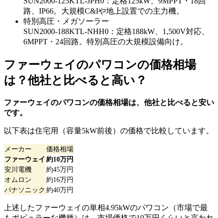
SUN2000-125KTL-JPH0：定格125kW、9MPPT・18回
路、IP66。大規模C&Iや地上設置での主力機。
特別高圧・メガソーラー
SUN2000-188KTL-NHH0：定格188kW、1,500V対応、
6MPPT・24回路。特別高圧の大規模設備向け。
ファーウェイのパワコンの価格相場
は？他社と比べると高い？
ファーウェイのパワコンの価格相場は、他社と比べると安い
です。
以下表は住宅用（容量5kW前後）の価格で比較しています。
メーカー
価格相場
ファーウェイ
約10万円
安川電機
約45万円
オムロン
約16万円
パナソニック
約40万円
上述したファーウェイの単相4.95kWのパワコン（市場で最
もポピュラーな機種）は、市場価格で10万円くらいと言われ