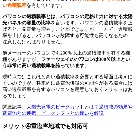
い過積載率
を有しています。
パワコンの過積載率とは、パワコンの定格出力に対する太陽
光パネルの容量の比率
を言います。パワコンの過積載率を上
げると、発電量を増やすことができますが、一方で、過積載
率を上げると、パワコンが故障する可能性も高くなるため、
注意しなければなりません。
他メーカーのパワコンでも200％以上の過積載率を有する機
種がありますが、
ファーウェイのパワコンは300％以上とい
う非常に高い過積載率を誇っています
。
現時点ではこれほど高い過積載率を必要とする場面は考えに
くいのですが、将来的に蓄電池併設の可能性がある場合には
高い過積載率を有するパワコンを用意しておくメリットはあ
るでしょう。
関連記事：
太陽光発電のピークカットとは？過積載の効果や
蓄電池との連携、ピークシフトとの違いを解説
メリット④重塩害地域でも対応可