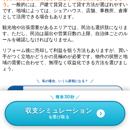
う
。一般的には、戸建て賃貸として貸す方法が選ばれやすい
です。地域によっては、シェアハウス、店舗、事務所、倉庫
として活用できる場合もあります。
観光地や出張需要があるエリアでは、民泊も選択肢になりま
す。ただし、民泊は届出や営業日数の上限、自治体ごとのル
ールを確認しなければなりません。
リフォーム後に売却して利益を狙う方法もありますが、買い
手がつく立地かどうかの見極めが必要です。物件の状態と地
域の需要に合わせて、無理なく収益化できる方法を選びまし
ょう。
＼
／
私の場合、いくら節税になる？
節税セミナーに応募
30
30
＼ 簡単
＼ 簡単
秒 ／
秒 ／
収支シミュレーション
収支シミュレーション
空き家投資に関するFAQ
を受け取る
を受け取る