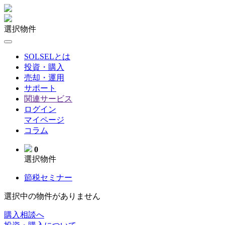
選択物件
SOLSELとは
投資・購入
売却・運用
サポート
関連サービス
ログイン
マイページ
コラム
0
選択物件
節税セミナー
選択中の物件がありません
購入相談へ