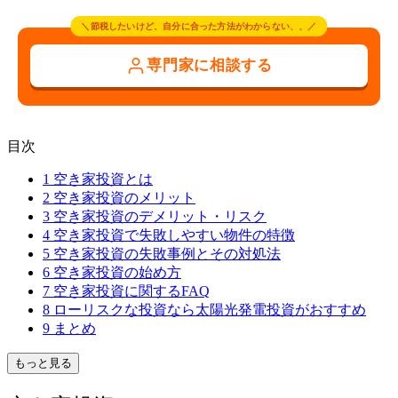
＼節税したいけど、自分に合った方法がわからない、、／
専門家に相談する
目次
1
空き家投資とは
2
空き家投資のメリット
3
空き家投資のデメリット・リスク
4
空き家投資で失敗しやすい物件の特徴
5
空き家投資の失敗事例とその対処法
6
空き家投資の始め方
7
空き家投資に関するFAQ
8
ローリスクな投資なら太陽光発電投資がおすすめ
9
まとめ
もっと見る