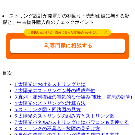
ストリング設計が発電所の利回り・売却価値に与える影
響と、中古物件購入前のチェックポイント
＼節税したいけど、自分に合った方法がわからない、、／
専門家に相談する
目次
1
太陽光におけるストリングとは
2
太陽光のストリング以外の構成単位
3
直列・並列接続の電気的な仕組み(電圧・電流の計算)
4
太陽光のストリングの計算方法
5
ストリング図・回路図の見方
6
太陽光のストリングの組み方とストリング図
7
太陽光パネルのストリングにはパワコンも関連する
8
ストリングの不具合・故障の見分け方
9
自分の発電所のストリング構成を確認する方法