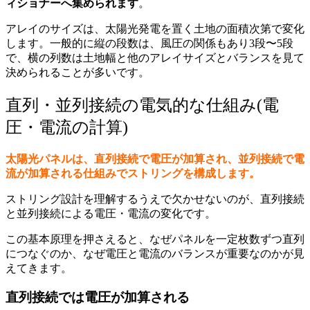
ィショナーへ集められます
。
アレイのサイズは、太陽光発電を置く土地の面積次第で変化
します。
一般的に縦の段数は、風圧の関係もあり3段〜5段
で、横の列数は土地幅と他のアレイサイズとバランスを見て
決められることが多いです。
直列・並列接続の電気的な仕組み(電
圧・電流の計算)
太陽光パネルは、直列接続で電圧が加算され、並列接続で電
流が加算される仕組みでストリングを構成します。
ストリング設計を理解するうえで欠かせないのが、直列接続
と並列接続による電圧・電流の変化です。
この基本原理を押さえると、なぜパネルを一定枚数ずつ直列
につなぐのか、なぜ電圧と電流のバランスが重要なのかが見
えてきます。
直列接続では電圧が加算される