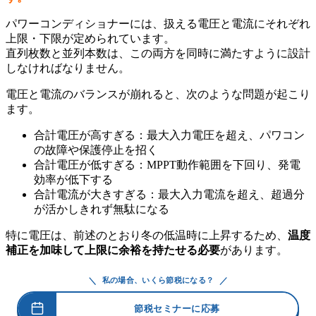
パワーコンディショナーには、扱える電圧と電流にそれぞれ
上限・下限が定められています。
直列枚数と並列本数は、この両方を同時に満たすように設計
しなければなりません。
電圧と電流のバランスが崩れると、次のような問題が起こり
ます。
合計電圧が高すぎる：最大入力電圧を超え、パワコン
の故障や保護停止を招く
合計電圧が低すぎる：MPPT動作範囲を下回り、発電
効率が低下する
合計電流が大きすぎる：最大入力電流を超え、超過分
が活かしきれず無駄になる
特に電圧は、前述のとおり冬の低温時に上昇するため、
温度
補正を加味して上限に余裕を持たせる必要
があります。
＼
／
私の場合、いくら節税になる？
節税セミナーに応募