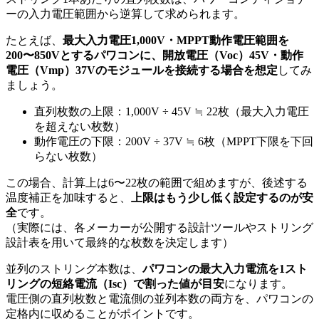
ーの入力電圧範囲から逆算して求められます。
たとえば、
最大入力電圧1,000V・MPPT動作電圧範囲を
200〜850Vとするパワコンに、開放電圧（Voc）45V・動作
電圧（Vmp）37Vのモジュールを接続する場合を想定
してみ
ましょう。
直列枚数の上限：1,000V ÷ 45V ≒ 22枚（最大入力電圧
を超えない枚数）
動作電圧の下限：200V ÷ 37V ≒ 6枚（MPPT下限を下回
らない枚数）
この場合、計算上は6〜22枚の範囲で組めますが、後述する
温度補正を加味すると、
上限はもう少し低く設定するのが安
全
です。
（実際には、各メーカーが公開する設計ツールやストリング
設計表を用いて最終的な枚数を決定します）
並列のストリング本数は、
パワコンの最大入力電流を1スト
リングの短絡電流（Isc）で割った値が目安
になります。
電圧側の直列枚数と電流側の並列本数の両方を、パワコンの
定格内に収めることがポイントです。