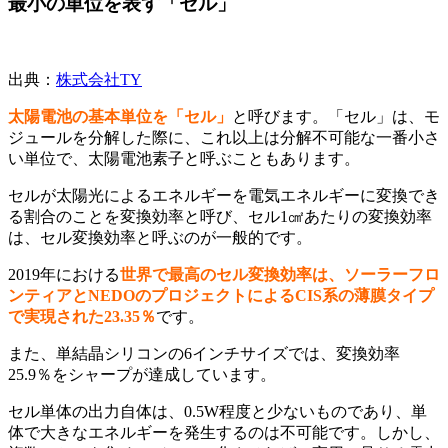
最小の単位を表す「セル」
出典：
株式会社TY
太陽電池の基本単位を「セル」
と呼びます。
「セル」は、モ
ジュールを分解した際に、これ以上は分解不可能な一番小さ
い単位で、太陽電池素子と呼ぶこともあります。
セルが太陽光によるエネルギーを電気エネルギーに変換でき
る割合のことを変換効率と呼び、セル1㎠あたりの変換効率
は、セル変換効率と呼ぶのが一般的です。
2019年における
世界で最高のセル変換効率は、ソーラーフロ
ンティアとNEDOのプロジェクトによるCIS系の薄膜タイプ
で実現された23.35％
です。
また、単結晶シリコンの6インチサイズでは、変換効率
25.9％をシャープが達成しています。
セル単体の出力自体は、0.5W程度と少ないものであり、単
体で大きなエネルギーを発生するのは不可能です。
しかし、