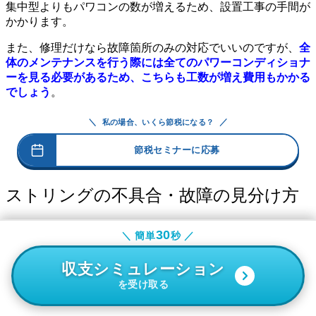
集中型よりもパワコンの数が増えるため、設置工事の手間が
かかります。
また、修理だけなら故障箇所のみの対応でいいのですが、
全
体のメンテナンスを行う際には全てのパワーコンディショナ
ーを見る必要があるため、こちらも工数が増え費用もかかる
でしょう
。
＼
／
私の場合、いくら節税になる？
節税セミナーに応募
ストリングの不具合・故障の見分け方
ストリングの不具合は、発電量データの監視と目視点検で、
30
30
＼ 簡単
＼ 簡単
秒 ／
秒 ／
どのストリングに異常があるかを絞り込むことから始まりま
す。
収支シミュレーション
収支シミュレーション
太陽光発電所の発電量が想定より低い場合、原因が特定のス
を受け取る
を受け取る
トリングに偏っているのか、設備全体の問題なのかを切り分
けることが第一歩です。