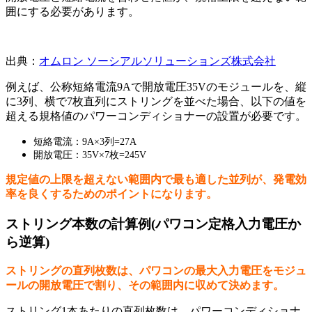
囲にする必要があります。
出典：
オムロン ソーシアルソリューションズ株式会社
例えば、公称短絡電流9Aで開放電圧35Vのモジュールを、縦
に3列、横で7枚直列にストリングを並べた場合、以下の値を
超える規格値のパワーコンディショナーの設置が必要です。
短絡電流：9A×3列=27A
開放電圧：35V×7枚=245V
規定値の上限を超えない範囲内で最も適した並列が、発電効
率を良くするためのポイントになります。
ストリング本数の計算例(パワコン定格入力電圧か
ら逆算)
ストリングの直列枚数は、パワコンの最大入力電圧をモジュ
ールの開放電圧で割り、その範囲内に収めて決めます。
ストリング1本あたりの直列枚数は、パワーコンディショナ