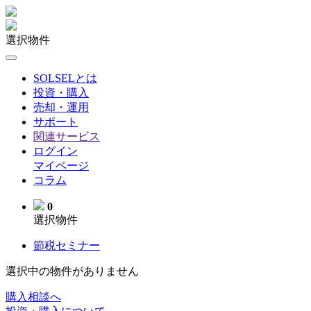
選択物件
SOLSELとは
投資・購入
売却・運用
サポート
関連サービス
ログイン
マイページ
コラム
0
選択物件
節税セミナー
選択中の物件がありません
購入相談へ