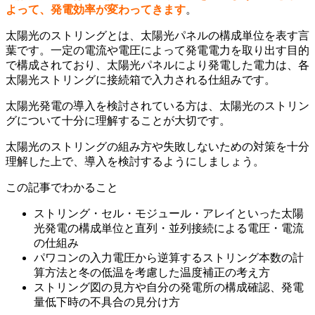
よって、発電効率が変わってきます
。
太陽光のストリングとは、太陽光パネルの構成単位を表す言
葉です。一定の電流や電圧によって発電電力を取り出す目的
で構成されており、太陽光パネルにより発電した電力は、各
太陽光ストリングに接続箱で入力される仕組みです。
太陽光発電
の導入を検討されている方は、太陽光
の
ストリン
グについて十分に理解することが大切です。
太陽光
の
ストリングの組み方や失敗しないための対策を十分
理解した上で、導入を検討するようにしましょう。
この記事でわかること
ストリング・セル・モジュール・アレイといった太陽
光発電の構成単位と直列・並列接続による電圧・電流
の仕組み
パワコンの入力電圧から逆算するストリング本数の計
算方法と冬の低温を考慮した温度補正の考え方
ストリング図の見方や自分の発電所の構成確認、発電
量低下時の不具合の見分け方