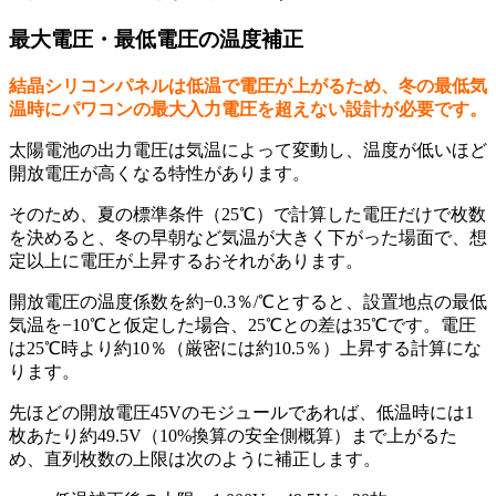
最大電圧・最低電圧の温度補正
結晶シリコンパネルは低温で電圧が上がるため、冬の最低気
温時にパワコンの最大入力電圧を超えない設計が必要です。
太陽電池の出力電圧は気温によって変動し、温度が低いほど
開放電圧が高くなる特性があります。
そのため、夏の標準条件（25℃）で計算した電圧だけで枚数
を決めると、冬の早朝など気温が大きく下がった場面で、想
定以上に電圧が上昇するおそれがあります。
開放電圧の温度係数を約−0.3％/℃とすると、設置地点の最低
気温を−10℃と仮定した場合、25℃との差は35℃です。電圧
は25℃時より約10％（厳密には約10.5％）上昇する計算にな
ります。
先ほどの開放電圧45Vのモジュールであれば、低温時には1
枚あたり約49.5V（10%換算の安全側概算）まで上がるた
め、直列枚数の上限は次のように補正します。