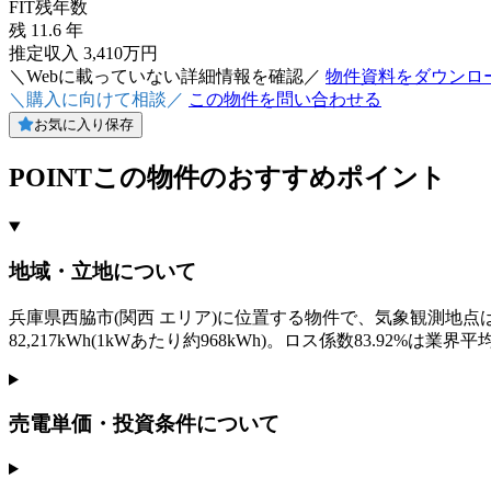
FIT残年数
残
11.6
年
推定収入 3,410万円
＼Webに載っていない詳細情報を確認／
物件資料をダウンロ
＼購入に向けて相談／
この物件を問い合わせる
お気に入り保存
POINT
この物件のおすすめポイント
地域・立地について
兵庫県西脇市(関西 エリア)に位置する物件で、気象観測地点は兵
82,217kWh(1kWあたり約968kWh)。ロス係数83.9
売電単価・投資条件について