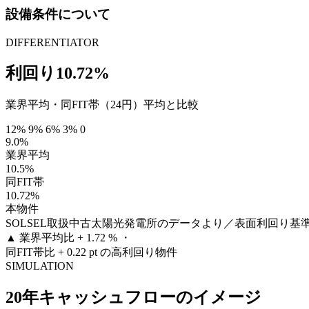
設備条件について
DIFFERENTIATOR
利回り10.72%
業界平均・同FIT帯（24円）平均と比較
12%
9%
6%
3%
0
9.0%
業界平均
10.5%
同FIT帯
10.72%
本物件
SOLSEL取扱中古太陽光発電所のデータより／表面利回り基
▲
業界平均比 + 1.72 % ・
同FIT帯比 + 0.22 pt の高利回り物件
SIMULATION
20年キャッシュフローのイメージ