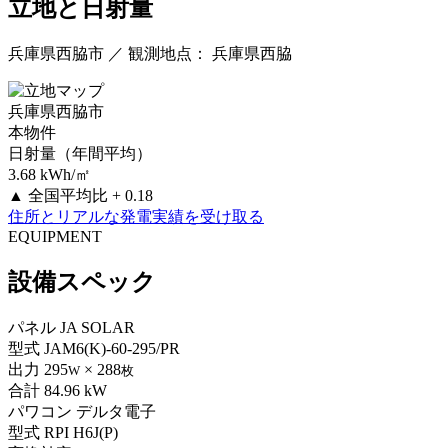
立地と日射量
兵庫県西脇市 ／ 観測地点： 兵庫県西脇
兵庫県西脇市
本物件
日射量（年間平均）
3.68
kWh/㎡
▲
全国平均比 + 0.18
住所とリアルな発電実績を受け取る
EQUIPMENT
設備スペック
パネル
JA SOLAR
型式
JAM6(K)-60-295/PR
出力
295
× 288
W
枚
合計
84.96 kW
パワコン
デルタ電子
型式
RPI H6J(P)