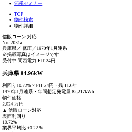
節税セミナー
TOP
物件検索
物件詳細
信販ローン 対応
No. 2031a
兵庫県／ 低圧／1970年1月連系
※掲載写真はイメージです
受付中
関西電力
FIT 24円
兵庫県 84.96kW
利回り10.72% × FIT 24円・残 11.6年
1970年1月連系・年間想定発電量 82,217kWh
物件価格
2,024
万円
▲ 信販ローン対応
表面利回り
10.72
%
業界平均比 +0.22 %