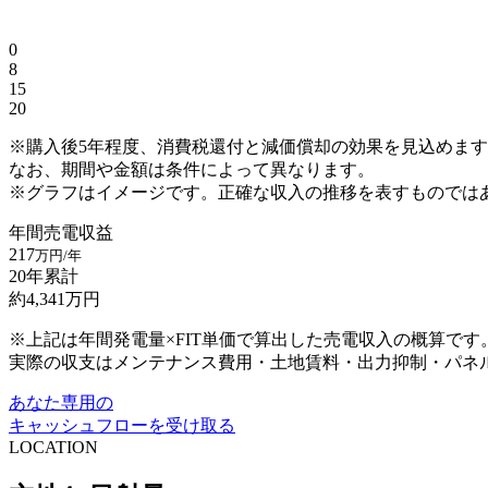
0
8
15
20
※購入後5年程度、消費税還付と減価償却の効果を見込めま
なお、期間や金額は条件によって異なります。
※グラフはイメージです。正確な収入の推移を表すものでは
年間売電収益
217
万円/年
20年累計
約
4,341
万円
※上記は年間発電量×FIT単価で算出した売電収入の概算です
実際の収支はメンテナンス費用・土地賃料・出力抑制・パネ
あなた専用の
キャッシュフローを受け取る
LOCATION