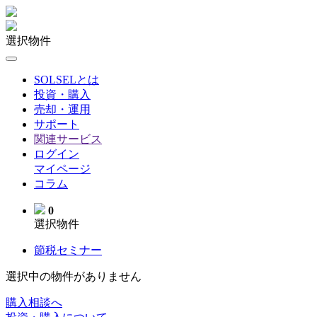
選択物件
SOLSELとは
投資・購入
売却・運用
サポート
関連サービス
ログイン
マイページ
コラム
0
選択物件
節税セミナー
選択中の物件がありません
購入相談へ