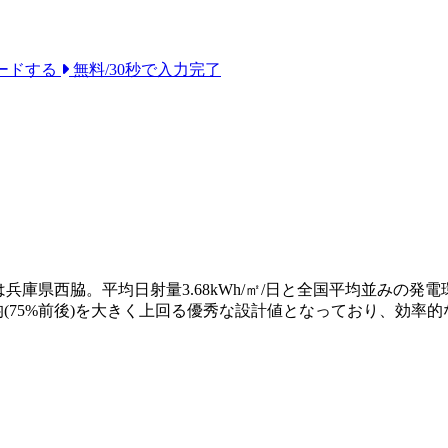
ードする
無料/30秒で入力完了
庫県西脇。平均日射量3.68kWh/㎡/日と全国平均並みの発電
2%は業界平均(75%前後)を大きく上回る優秀な設計値となっており、