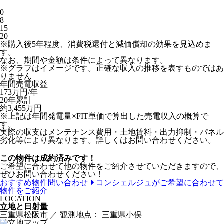
0
8
15
20
※購入後5年程度、消費税還付と減価償却の効果を見込めま
す。
なお、期間や金額は条件によって異なります。
※グラフはイメージです。正確な収入の推移を表すものではあ
りません
年間売電収益
173
万円/年
20年累計
約
3,455
万円
※上記は年間発電量×FIT単価で算出した売電収入の概算で
す。
実際の収支はメンテナンス費用・土地賃料・出力抑制・パネル
劣化等により異なります。詳しくはお問い合わせください。
この物件は成約済みです！
ご希望に合わせて他の物件をご紹介させていただきますので、
ぜひお問い合わせください！
おすすめ物件問い合わせ
コンシェルジュがご希望に合わせて
物件をご紹介
LOCATION
立地と日射量
三重県松阪市 ／ 観測地点： 三重県小俣