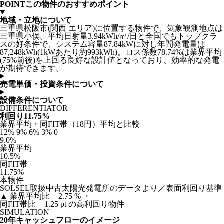
POINT
この物件のおすすめポイント
地域・立地について
三重県松阪市(関西 エリア)に位置する物件で、気象観測地点は
三重県小俣。平均日射量3.94kWh/㎡/日と全国でもトップクラ
スの好条件で、システム容量87.84kWに対し年間発電量は
87,248kWh(1kWあたり約993kWh)。ロス係数78.74%は業界平均
(75%前後)を上回る良好な設計値となっており、効率的な発電
が期待できます。
売電単価・投資条件について
設備条件について
DIFFERENTIATOR
利回り11.75%
業界平均・同FIT帯（18円）平均と比較
12%
9%
6%
3%
0
9.0%
業界平均
10.5%
同FIT帯
11.75%
本物件
SOLSEL取扱中古太陽光発電所のデータより／表面利回り基準
▲
業界平均比 + 2.75 % ・
同FIT帯比 + 1.25 pt の高利回り物件
SIMULATION
20年キャッシュフローのイメージ