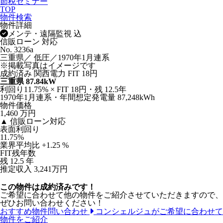
節税セミナー
TOP
物件検索
物件詳細
メンテ・遠隔監視 込
信販ローン 対応
No. 3236a
三重県／ 低圧／1970年1月連系
※掲載写真はイメージです
成約済み
関西電力
FIT 18円
三重県 87.84kW
利回り11.75% × FIT 18円・残 12.5年
1970年1月連系・年間想定発電量 87,248kWh
物件価格
1,460
万円
▲ 信販ローン対応
表面利回り
11.75
%
業界平均比 +1.25 %
FIT残年数
残
12.5
年
推定収入 3,241万円
この物件は成約済みです！
ご希望に合わせて他の物件をご紹介させていただきますので、
ぜひお問い合わせください！
おすすめ物件問い合わせ
コンシェルジュがご希望に合わせて
物件をご紹介