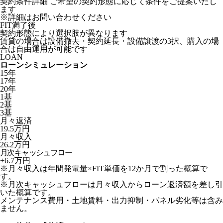
契約条件詳細
ご希望の契約形態に応じて条件をご提案いたし
ます
※詳細はお問い合わせください
FIT満了後
契約形態により選択肢が異なります
賃貸の場合は設備撤去・契約延長・設備譲渡の3択、購入の場
合は自由運用が可能です
LOAN
ローンシミュレーション
15年
17年
20年
1基
2基
3基
月々返済
19.5
万円
月々収入
26.2
万円
月次キャッシュフロー
+
6.7
万円
※月々収入は年間発電量×FIT単価を12か月で割った概算で
す。
※月次キャッシュフローは月々収入からローン返済額を差し引
いた概算です。
メンテナンス費用・土地賃料・出力抑制・パネル劣化等は含み
ません。