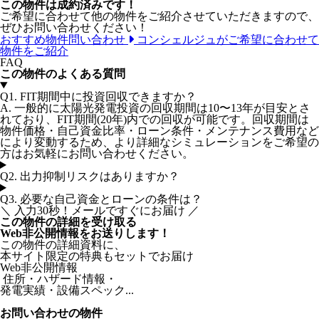
この物件は成約済みです！
ご希望に合わせて他の物件をご紹介させていただきますので、
ぜひお問い合わせください！
おすすめ物件問い合わせ
コンシェルジュがご希望に合わせて
物件をご紹介
FAQ
この物件のよくある質問
Q1.
FIT期間中に投資回収できますか？
A. 一般的に太陽光発電投資の回収期間は10〜13年が目安とさ
れており、FIT期間(20年)内での回収が可能です。回収期間は
物件価格・自己資金比率・ローン条件・メンテナンス費用など
により変動するため、より詳細なシミュレーションをご希望の
方はお気軽にお問い合わせください。
Q2.
出力抑制リスクはありますか？
Q3.
必要な自己資金とローンの条件は？
＼ 入力30秒！メールですぐにお届け ／
この物件の詳細を受け取る
Web非公開情報をお送りします！
この物件の詳細資料に、
本サイト限定の特典もセットでお届け
Web非公開情報
住所・ハザード情報・
発電実績・設備スペック...
お問い合わせの物件