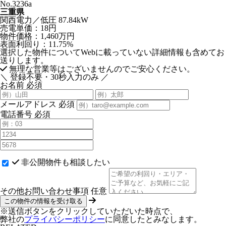
No.3236a
三重県
関西電力／低圧 87.84kW
売電単価：
18円
物件価格：
1,460万円
表面利回り：
11.75%
選択した物件についてWebに載っていない詳細情報も含めてお
送りします。
無理な営業等はございませんのでご安心ください。
＼ 登録不要・30秒入力のみ ／
お名前
必須
メールアドレス
必須
電話番号
必須
非公開物件も相談したい
その他お問い合わせ事項
任意
※送信ボタンをクリックしていただいた時点で、
弊社の
プライバシーポリシー
に同意したとみなします。