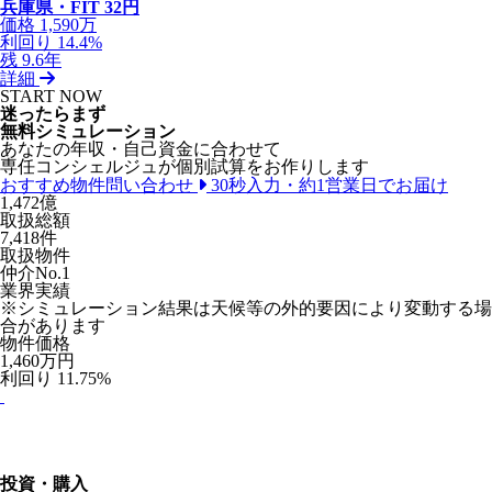
兵庫県・FIT 32円
価格
1,590万
利回り
14.4%
残
9.6年
詳細
START NOW
迷ったらまず
無料シミュレーション
あなたの年収・自己資金に合わせて
専任コンシェルジュが個別試算をお作りします
おすすめ物件問い合わせ
30秒入力・約1営業日でお届け
1,472
億
取扱総額
7,418
件
取扱物件
仲介No.1
業界実績
※シミュレーション結果は天候等の外的要因により変動する場
合があります
物件価格
1,460
万円
利回り 11.75%
投資・購入