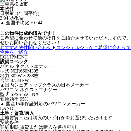
三重県松阪市
本物件
日射量（年間平均）
3.94
kWh/㎡
▲
全国平均比 + 0.44
この物件は成約済みです！
ご希望に合わせて他の物件をご紹介させていただきますので、
ぜひお問い合わせください！
おすすめ物件問い合わせ
コンシェルジュがご希望に合わせて
物件をご紹介
EQUIPMENT
設備スペック
パネル
ネクストエナジー
型式
NER660M305
出力
305
W
× 288
枚
合計
87.84 kW
▲
国内シェアトップクラスの日本メーカー
パワコン
ネクストエナジー
型式
SPSS-55C-NX
変換効率
95
%
▲
国産15年保証対応のパワコンメーカー
LAND
土地：賃貸/購入
土地賃貸または購入のいずれかをお選びいただけます
契約条件
契約形態
賃貸または購入を選択可能