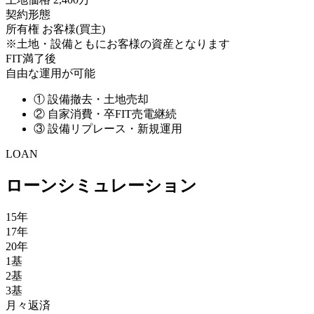
契約形態
所有権
お客様(買主)
※土地・設備ともにお客様の資産となります
FIT満了後
自由な運用が可能
①
設備撤去・土地売却
②
自家消費・卒FIT売電継続
③
設備リプレース・新規運用
LOAN
ローンシミュレーション
15年
17年
20年
1基
2基
3基
月々返済