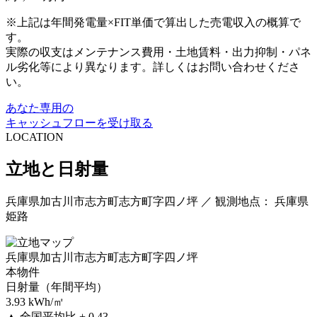
※上記は年間発電量×FIT単価で算出した売電収入の概算で
す。
実際の収支はメンテナンス費用・土地賃料・出力抑制・パネ
ル劣化等により異なります。詳しくはお問い合わせくださ
い。
あなた専用の
キャッシュフローを受け取る
LOCATION
立地と日射量
兵庫県加古川市志方町志方町字四ノ坪 ／ 観測地点： 兵庫県
姫路
兵庫県加古川市志方町志方町字四ノ坪
本物件
日射量（年間平均）
3.93
kWh/㎡
▲
全国平均比 + 0.43