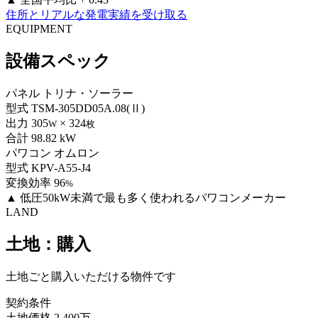
住所とリアルな発電実績を受け取る
EQUIPMENT
設備スペック
パネル
トリナ・ソーラー
型式
TSM-305DD05A.08(Ⅱ)
出力
305
× 324
W
枚
合計
98.82 kW
パワコン
オムロン
型式
KPV-A55-J4
変換効率
96
%
▲
低圧50kW未満で最も多く使われるパワコンメーカー
LAND
土地：購入
土地ごと購入いただける物件です
契約条件
土地価格
2,400万