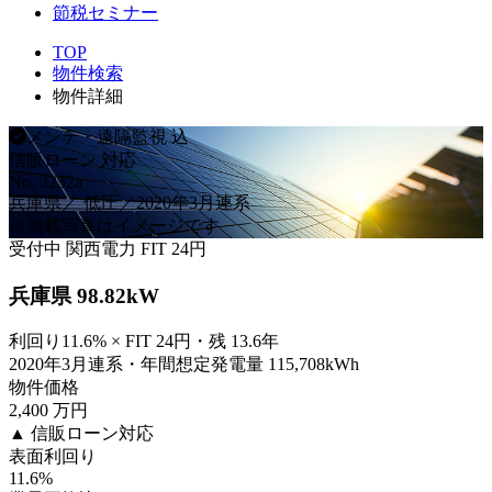
節税セミナー
TOP
物件検索
物件詳細
メンテ・遠隔監視 込
信販ローン 対応
No. 3232a
兵庫県／ 低圧／2020年3月連系
※掲載写真はイメージです
受付中
関西電力
FIT 24円
兵庫県 98.82kW
利回り11.6% × FIT 24円・残 13.6年
2020年3月連系・年間想定発電量 115,708kWh
物件価格
2,400
万円
▲ 信販ローン対応
表面利回り
11.6
%