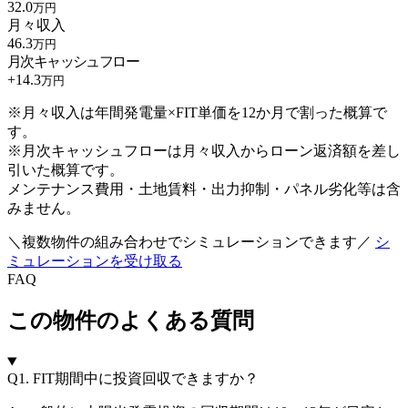
32.0
万円
月々収入
46.3
万円
月次キャッシュフロー
+
14.3
万円
※月々収入は年間発電量×FIT単価を12か月で割った概算で
す。
※月次キャッシュフローは月々収入からローン返済額を差し
引いた概算です。
メンテナンス費用・土地賃料・出力抑制・パネル劣化等は含
みません。
＼複数物件の組み合わせでシミュレーションできます／
シ
ミュレーションを受け取る
FAQ
この物件のよくある質問
Q1.
FIT期間中に投資回収できますか？