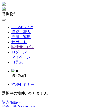
選択物件
SOLSELとは
投資・購入
売却・運用
サポート
関連サービス
ログイン
マイページ
コラム
0
選択物件
節税セミナー
選択中の物件がありません
購入相談へ