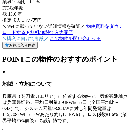
業界平均比 +1.1 %
FIT残年数
残
13.6
年
推定収入 3,777万円
＼Webに載っていない詳細情報を確認／
物件資料をダウン
ロードする
無料/30秒で入力完了
＼購入に向けて相談／
この物件を問い合わせる
お気に入り保存
POINT
この物件のおすすめポイント
地域・立地について
兵庫県（関西電力エリア）に位置する物件で、気象観測地点
は兵庫県姫路。平均日射量3.93kWh/㎡/日（全国平均比＋
0.43）で、システム容量98.82kWに対し年間発電量は
115,708kWh（1kWあたり約1,171kWh）。ロス係数81.6%（業
界平均75%前後）の設計値です。