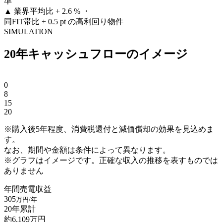
準
▲
業界平均比 + 2.6 % ・
同FIT帯比 + 0.5 pt の高利回り物件
SIMULATION
20年キャッシュフローのイメージ
0
8
15
20
※購入後5年程度、消費税還付と減価償却の効果を見込めま
す。
なお、期間や金額は条件によって異なります。
※グラフはイメージです。正確な収入の推移を表すものでは
ありません
年間売電収益
305
万円/年
20年累計
約
6,109
万円