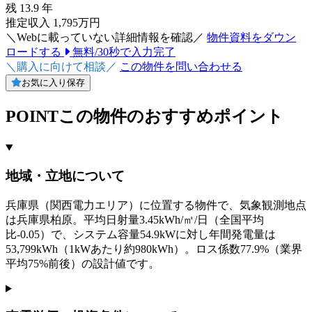
残
13.9
年
推定収入 1,795万円
＼Webに載っていない詳細情報を確認／
物件資料をダウン
ロードする
無料/30秒で入力完了
＼購入に向けて相談／
この物件を問い合わせる
お気に入り保存
POINT
この物件のおすすめポイント
地域・立地について
兵庫県（関西電力エリア）に位置する物件で、気象観測地点
は兵庫県柏原。平均日射量3.45kWh/㎡/日（全国平均
比-0.05）で、システム容量54.9kWに対し年間発電量は
53,799kWh（1kWあたり約980kWh）。ロス係数77.9%（業界
平均75%前後）の設計値です。