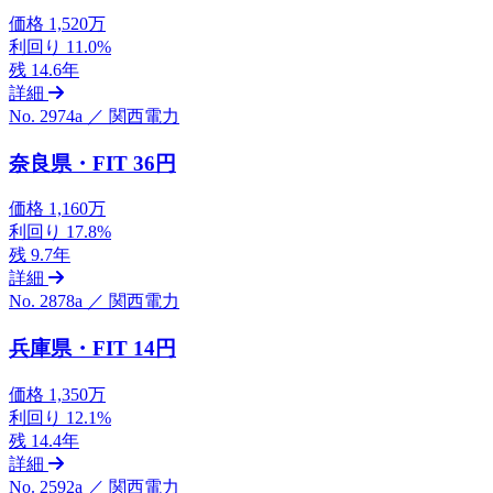
価格
1,520万
利回り
11.0%
残
14.6年
詳細
No. 2974a ／ 関西電力
奈良県・FIT 36円
価格
1,160万
利回り
17.8%
残
9.7年
詳細
No. 2878a ／ 関西電力
兵庫県・FIT 14円
価格
1,350万
利回り
12.1%
残
14.4年
詳細
No. 2592a ／ 関西電力