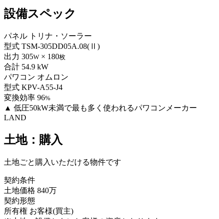
設備スペック
パネル
トリナ・ソーラー
型式
TSM-305DD05A.08(Ⅱ)
出力
305
× 180
W
枚
合計
54.9 kW
パワコン
オムロン
型式
KPV-A55-J4
変換効率
96
%
▲
低圧50kW未満で最も多く使われるパワコンメーカー
LAND
土地：購入
土地ごと購入いただける物件です
契約条件
土地価格
840万
契約形態
所有権
お客様(買主)