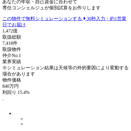
あなたの年収・自己資金に合わせて
専任コンシェルジュが個別試算をお作りします
この物件で無料シミュレーションする
30秒入力・約1営業
日でお届け
1,472
億
取扱総額
7,418
件
取扱物件
仲介No.1
業界実績
※シミュレーション結果は天候等の外的要因により変動する
場合があります
物件価格
840
万円
利回り 15.4%