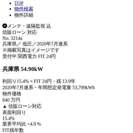
TOP
物件検索
物件詳細
メンテ・遠隔監視 込
信販ローン 対応
No. 3214a
兵庫県／ 低圧／2020年7月連系
※掲載写真はイメージです
受付中
関西電力
FIT 24円
兵庫県 54.90kW
利回り15.4% × FIT 24円・残 13.9年
2020年7月連系・年間想定発電量 53,799kWh
物件価格
840
万円
▲ 信販ローン対応
表面利回り
15.4
%
業界平均比 +4.9 %
FIT残年数