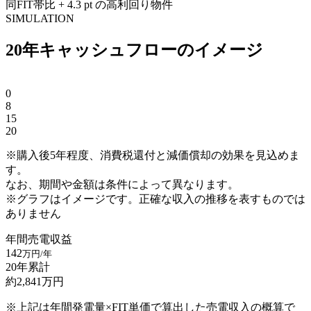
同FIT帯比 + 4.3 pt の高利回り物件
SIMULATION
20年キャッシュフローのイメージ
0
8
15
20
※購入後5年程度、消費税還付と減価償却の効果を見込めま
す。
なお、期間や金額は条件によって異なります。
※グラフはイメージです。正確な収入の推移を表すものでは
ありません
年間売電収益
142
万円/年
20年累計
約
2,841
万円
※上記は年間発電量×FIT単価で算出した売電収入の概算で