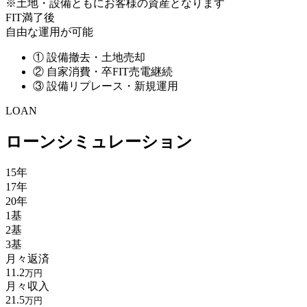
※土地・設備ともにお客様の資産となります
FIT満了後
自由な運用が可能
①
設備撤去・土地売却
②
自家消費・卒FIT売電継続
③
設備リプレース・新規運用
LOAN
ローンシミュレーション
15年
17年
20年
1基
2基
3基
月々返済
11.2
万円
月々収入
21.5
万円