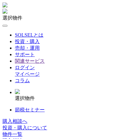
選択物件
SOLSELとは
投資・購入
売却・運用
サポート
関連サービス
ログイン
マイページ
コラム
選択物件
節税セミナー
購入相談へ
投資・購入について
物件一覧