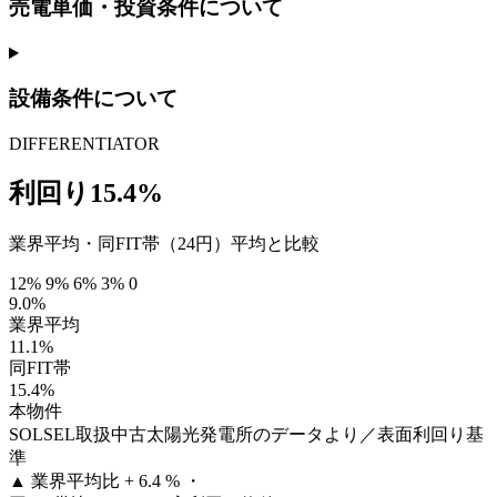
売電単価・投資条件について
設備条件について
DIFFERENTIATOR
利回り15.4%
業界平均・同FIT帯（24円）平均と比較
12%
9%
6%
3%
0
9.0%
業界平均
11.1%
同FIT帯
15.4%
本物件
SOLSEL取扱中古太陽光発電所のデータより／表面利回り基
準
▲
業界平均比 + 6.4 % ・