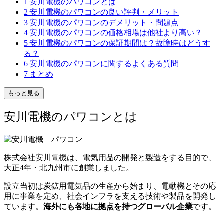
1
安川電機のパワコンとは
2
安川電機のパワコンの良い評判・メリット
3
安川電機のパワコンのデメリット・問題点
4
安川電機のパワコンの価格相場は他社より高い？
5
安川電機のパワコンの保証期間は？故障時はどうす
る？
6
安川電機のパワコンに関するよくある質問
7
まとめ
もっと見る
安川電機のパワコンとは
株式会社安川電機は、電気用品の開発と製造をする目的で、
大正4年・北九州市に創業しました。
設立当初は炭鉱用電気品の生産から始まり、電動機とその応
用に事業を定め、社会インフラを支える技術や製品を開発し
ています。
海外にも各地に拠点を持つグローバル企業
です。