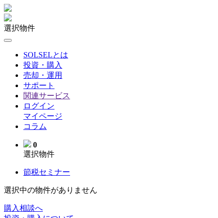
選択物件
SOLSELとは
投資・購入
売却・運用
サポート
関連サービス
ログイン
マイページ
コラム
0
選択物件
節税セミナー
選択中の物件がありません
購入相談へ