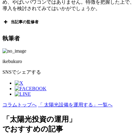
め、やばいパワコンではありません。特徴を把握した上で、
導入を検討されてみてはいかがでしょうか。
当記事の監修者
執筆者
馬橋 聖生（Mabashi Sei）
SOLSEL Unit マネージャー
ikebukuro
【専門分野・領域】
・太陽光発電所の売買契約およびコンプライアンス実務
SNSでシェアする
・プロダクトの全体マネジメント
【経歴】
2022年にSOLSELへ参画。
参画後はわずか1年半でユニットマネージャーに昇格。
コラムトップへ
「 太陽光設備を運用する」一覧へ
現在はマネージャーとして、案件全体の統括から契約実務までを幅
広く担当。
投資家にとって最も安全で収益性の高い資産運用モデルの構築を徹
「太陽光投資の運用」
底している。
でおすすめの記事
【メディア掲載・登壇実績】