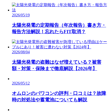
2025.08.29：Forbes Japan 掲載（
掲載記事
）
【編集・監修ポリシー】
2026/05/19
当メディアでは、太陽光発電投資や節税対策を検討される投資家の
皆様へ、実務に即した正確な情報提供を徹底しています。
太陽光発電の定期報告（年次報告）書き方・
自社で太陽光関連事業を多角的に展開しているからこそ、シミュレ
ーション上の収益性だけでなく、投資判断に不可欠なリスクや前提
報告方法解説！忘れたらFIT取消？
条件を明示。
実数値に基づいた「持続可能な資産運用と確実な出口戦略」をお届
けすることを約束します。
2026/08/04
太陽光発電の盗難はなぜ増えている？被害
額・対策・保険まで徹底解説【2026年】
2026/05/12
オムロンのパワコンの評判・口コミは？故障
時の対処法や蓄電池についても解説