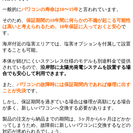
一般的に
パワコンの寿命は10〜15年
と言われています。
そのため、
保証期間の10年間に何らかの不備が起こる可能性
は高いと考えられるため、10年保証に入っておくと安心
で
す。
海岸付近の塩害エリアでは、塩害オプションを付属して設置
することも可能。
本体が錆びにくいステンレス仕様のモデルも別途料金で提供
されているので、
沿岸部に太陽光発電システムを設置する場
合でも安心して利用できます。
また、
パワコンの故障時には保証期間内であれば修理に出す
ことが先決
です。
しかし、保証期間を過ぎている場合は修理が高額になる場合
が多く、新しいパワコンへ交換する必要があります。
製品の注文から納品までの期間は、3ヶ月から6ヶ月ほどかか
ってしまうため、故障前に新しいパワコンに交換するなどの
対応が求められるでしょう。