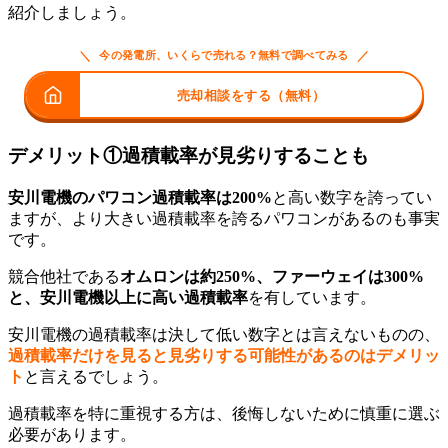
紹介しましょう。
＼
／
今の発電所、いくらで売れる？無料で調べてみる
売却相談をする（無料）
デメリット①過積載率が見劣りすることも
安川電機のパワコン過積載率は200%
と高い数字を誇ってい
ますが、より大きい過積載率を誇るパワコンがあるのも事実
です。
競合他社である
オムロンは約250%、ファーウェイは300%
と、安川電機以上に高い過積載率
を有しています。
安川電機の過積載率は決して低い数字とは言えないものの、
過積載率だけを見ると見劣りする可能性があるのはデメリッ
ト
と言えるでしょう。
過積載率を特に重視する方は、後悔しないために慎重に選ぶ
必要があります。