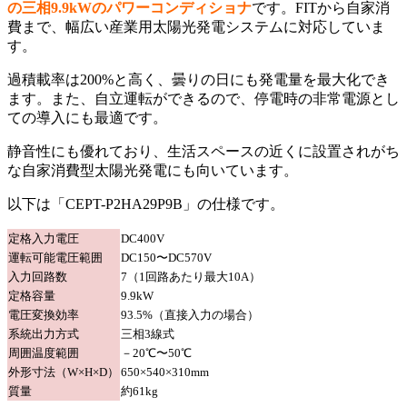
の三相9.9kWのパワーコンディショナ
です。FITから自家消
費まで、幅広い産業用太陽光発電システムに対応していま
す。
過積載率は200%と高く、曇りの日にも発電量を最大化でき
ます。また、自立運転ができるので、停電時の非常電源とし
ての導入にも最適です。
静音性にも優れており、生活スペースの近くに設置されがち
な自家消費型太陽光発電にも向いています。
以下は「CEPT-P2HA29P9B」の仕様です。
定格入力電圧
DC400V
運転可能電圧範囲
DC150〜DC570V
入力回路数
7（1回路あたり最大10A）
定格容量
9.9kW
電圧変換効率
93.5%（直接入力の場合）
系統出力方式
三相3線式
周囲温度範囲
－20℃〜50℃
外形寸法（W×H×D）
650×540×310mm
質量
約61kg