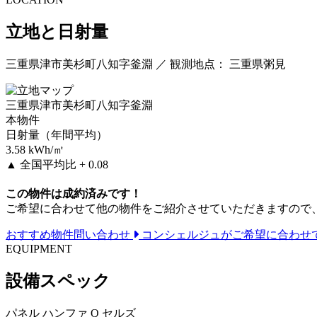
立地と日射量
三重県津市美杉町八知字釜淵 ／ 観測地点： 三重県粥見
三重県津市美杉町八知字釜淵
本物件
日射量（年間平均）
3.58
kWh/㎡
▲
全国平均比 + 0.08
この物件は成約済みです！
ご希望に合わせて他の物件をご紹介させていただきますので
おすすめ物件問い合わせ
コンシェルジュがご希望に合わせ
EQUIPMENT
設備スペック
パネル
ハンファ Q セルズ