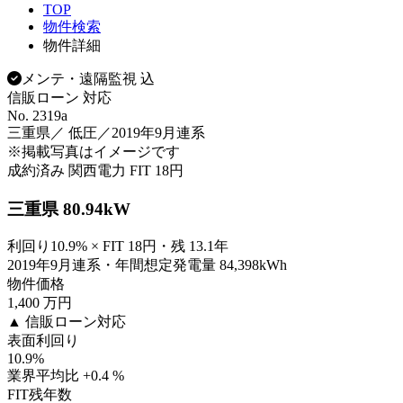
TOP
物件検索
物件詳細
メンテ・遠隔監視 込
信販ローン 対応
No. 2319a
三重県／ 低圧／2019年9月連系
※掲載写真はイメージです
成約済み
関西電力
FIT 18円
三重県 80.94kW
利回り10.9% × FIT 18円・残 13.1年
2019年9月連系・年間想定発電量 84,398kWh
物件価格
1,400
万円
▲ 信販ローン対応
表面利回り
10.9
%
業界平均比 +0.4 %
FIT残年数