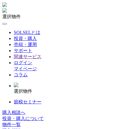
選択物件
SOLSELとは
投資・購入
売却・運用
サポート
関連サービス
ログイン
マイページ
コラム
選択物件
節税セミナー
購入相談へ
投資・購入について
物件一覧