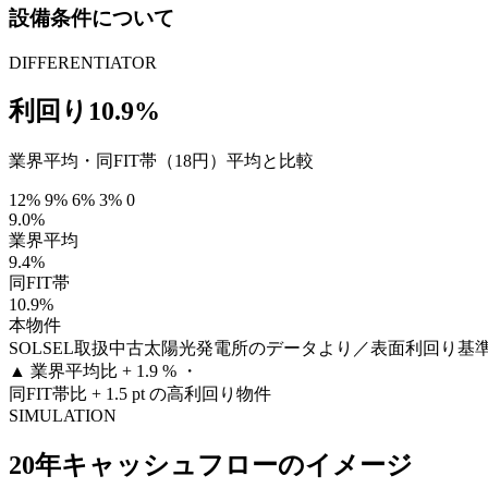
設備条件について
DIFFERENTIATOR
利回り10.9%
業界平均・同FIT帯（18円）平均と比較
12%
9%
6%
3%
0
9.0%
業界平均
9.4%
同FIT帯
10.9%
本物件
SOLSEL取扱中古太陽光発電所のデータより／表面利回り基
▲
業界平均比 + 1.9 % ・
同FIT帯比 + 1.5 pt の高利回り物件
SIMULATION
20年キャッシュフローのイメージ