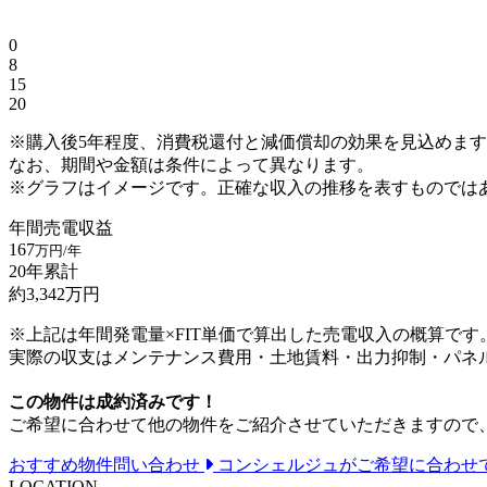
0
8
15
20
※購入後5年程度、消費税還付と減価償却の効果を見込めま
なお、期間や金額は条件によって異なります。
※グラフはイメージです。正確な収入の推移を表すものでは
年間売電収益
167
万円/年
20年累計
約
3,342
万円
※上記は年間発電量×FIT単価で算出した売電収入の概算です
実際の収支はメンテナンス費用・土地賃料・出力抑制・パネ
この物件は成約済みです！
ご希望に合わせて他の物件をご紹介させていただきますので
おすすめ物件問い合わせ
コンシェルジュがご希望に合わせ
LOCATION