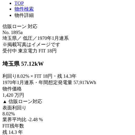
TOP
物件検索
物件詳細
信販ローン 対応
No. 1895a
埼玉県／ 低圧／1970年1月連系
※掲載写真はイメージです
受付中
東京電力
FIT 18円
埼玉県 57.12kW
利回り8.02% × FIT 18円・残 14.3年
1970年1月連系・年間想定発電量 57,917kWh
物件価格
1,420
万円
▲ 信販ローン対応
表面利回り
8.02
%
業界平均比 -2.48 %
FIT残年数
残
14.3
年