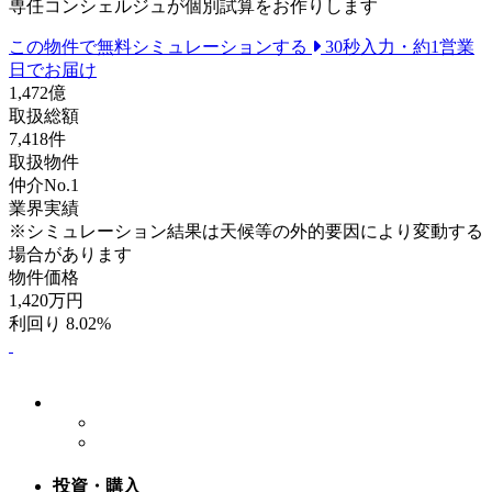
専任コンシェルジュが個別試算をお作りします
この物件で無料シミュレーションする
30秒入力・約1営業
日でお届け
1,472
億
取扱総額
7,418
件
取扱物件
仲介No.1
業界実績
※シミュレーション結果は天候等の外的要因により変動する
場合があります
物件価格
1,420
万円
利回り 8.02%
投資・購入