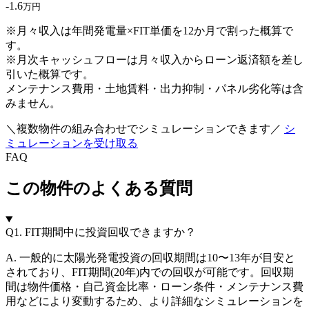
-
1.6
万円
※月々収入は年間発電量×FIT単価を12か月で割った概算で
す。
※月次キャッシュフローは月々収入からローン返済額を差し
引いた概算です。
メンテナンス費用・土地賃料・出力抑制・パネル劣化等は含
みません。
＼複数物件の組み合わせでシミュレーションできます／
シ
ミュレーションを受け取る
FAQ
この物件のよくある質問
Q1.
FIT期間中に投資回収できますか？
A. 一般的に太陽光発電投資の回収期間は10〜13年が目安と
されており、FIT期間(20年)内での回収が可能です。回収期
間は物件価格・自己資金比率・ローン条件・メンテナンス費
用などにより変動するため、より詳細なシミュレーションを