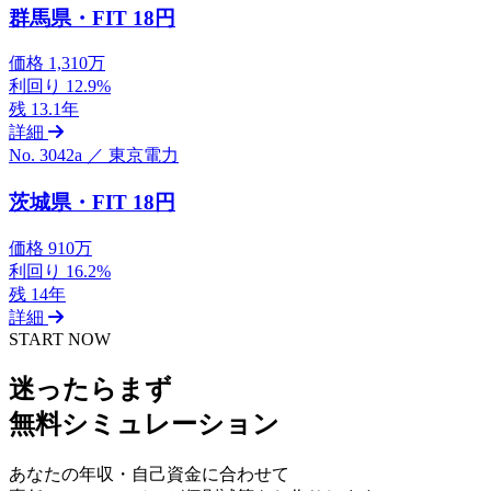
群馬県・FIT 18円
価格
1,310万
利回り
12.9%
残
13.1年
詳細
No. 3042a ／ 東京電力
茨城県・FIT 18円
価格
910万
利回り
16.2%
残
14年
詳細
START NOW
迷ったらまず
無料シミュレーション
あなたの年収・自己資金に合わせて