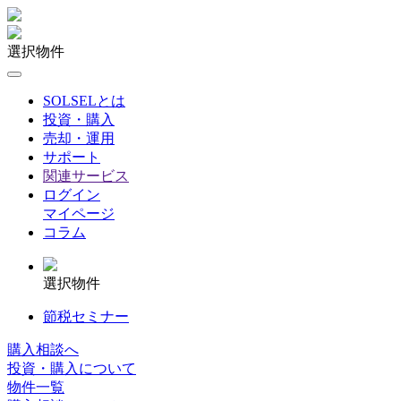
選択物件
SOLSELとは
投資・購入
売却・運用
サポート
関連サービス
ログイン
マイページ
コラム
選択物件
節税セミナー
購入相談へ
投資・購入について
物件一覧