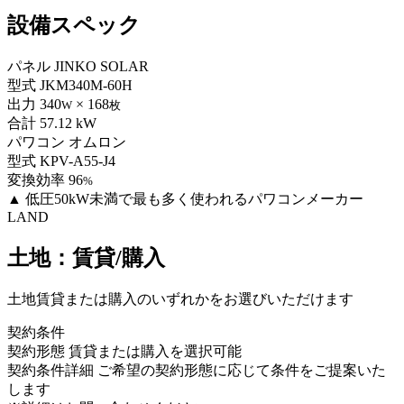
設備スペック
パネル
JINKO SOLAR
型式
JKM340M-60H
出力
340
× 168
W
枚
合計
57.12 kW
パワコン
オムロン
型式
KPV-A55-J4
変換効率
96
%
▲
低圧50kW未満で最も多く使われるパワコンメーカー
LAND
土地：賃貸/購入
土地賃貸または購入のいずれかをお選びいただけます
契約条件
契約形態
賃貸または購入を選択可能
契約条件詳細
ご希望の契約形態に応じて条件をご提案いた
します