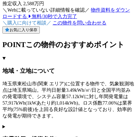
推定収入 2,588万円
＼Webに載っていない詳細情報を確認／
物件資料をダウン
ロードする
無料/30秒で入力完了
＼購入に向けて相談／
この物件を問い合わせる
お気に入り保存
POINT
この物件のおすすめポイント
地域・立地について
埼玉県東松山市(関東 エリア)に位置する物件で、気象観測地
点は埼玉県鳩山。平均日射量3.49kWh/㎡/日と全国平均並み
の発電環境で、システム容量57.12kWに対し年間発電量は
57,917kWh(1kWあたり約1,014kWh)。ロス係数77.06%は業界
平均(75%前後)を上回る良好な設計値となっており、効率的
な発電が期待できます。