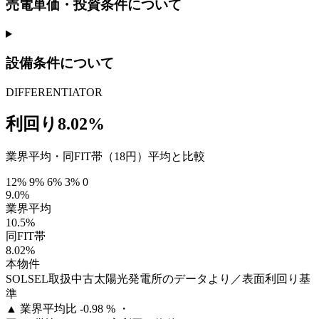
売電単価・投資条件について
設備条件について
DIFFERENTIATOR
利回り8.02%
業界平均・同FIT帯（18円）平均と比較
12%
9%
6%
3%
0
9.0%
業界平均
10.5%
同FIT帯
8.02%
本物件
SOLSEL取扱中古太陽光発電所のデータより／表面利回り基
準
▲
業界平均比 -0.98 % ・