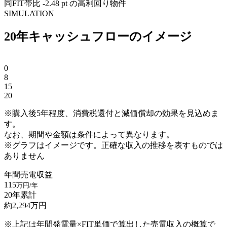
同FIT帯比 -2.48 pt の高利回り物件
SIMULATION
20年キャッシュフローのイメージ
0
8
15
20
※購入後5年程度、消費税還付と減価償却の効果を見込めま
す。
なお、期間や金額は条件によって異なります。
※グラフはイメージです。正確な収入の推移を表すものでは
ありません
年間売電収益
115
万円/年
20年累計
約
2,294
万円
※上記は年間発電量×FIT単価で算出した売電収入の概算で