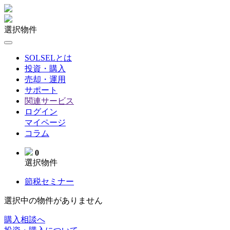
選択物件
SOLSELとは
投資・購入
売却・運用
サポート
関連サービス
ログイン
マイページ
コラム
0
選択物件
節税セミナー
選択中の物件がありません
購入相談へ