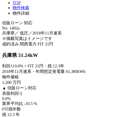
TOP
物件検索
物件詳細
信販ローン 対応
No. 1402a
兵庫県／ 低圧／2018年11月連系
※掲載写真はイメージです
成約済み
関西電力
FIT 21円
兵庫県 51.24kW
利回り0.0% × FIT 21円・残 12.3年
2018年11月連系・年間想定発電量 61,380kWh
物件価格
1,200
万円
▲ 信販ローン対応
表面利回り
0.0
%
業界平均比 -10.5 %
FIT残年数
残
12.3
年