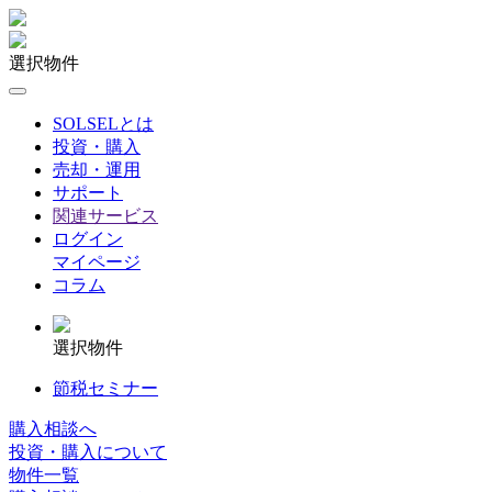
選択物件
SOLSELとは
投資・購入
売却・運用
サポート
関連サービス
ログイン
マイページ
コラム
選択物件
節税セミナー
購入相談へ
投資・購入について
物件一覧