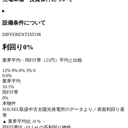
設備条件について
DIFFERENTIATOR
利回り0%
業界平均・同FIT帯（21円）平均と比較
12%
9%
6%
3%
0
9.0%
業界平均
10.1%
同FIT帯
0%
本物件
SOLSEL取扱中古太陽光発電所のデータより／表面利回り基
準
▲
業界平均比 -9 % ・
同FIT帯比 -10.1 pt の高利回り物件