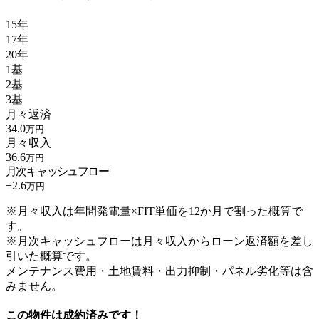
15年
17年
20年
1基
2基
3基
月々返済
34.0
万円
月々収入
36.6
万円
月次キャッシュフロー
+
2.6
万円
※月々収入は年間発電量×FIT単価を12か月で割った概算で
す。
※月次キャッシュフローは月々収入からローン返済額を差し
引いた概算です。
メンテナンス費用・土地賃料・出力抑制・パネル劣化等は含
みません。
この物件は成約済みです！