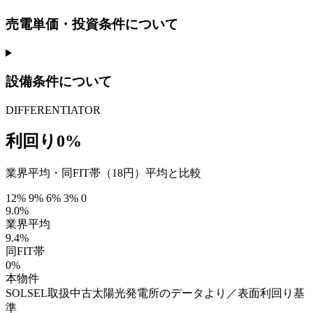
売電単価・投資条件について
設備条件について
DIFFERENTIATOR
利回り0%
業界平均・同FIT帯（18円）平均と比較
12%
9%
6%
3%
0
9.0%
業界平均
9.4%
同FIT帯
0%
本物件
SOLSEL取扱中古太陽光発電所のデータより／表面利回り基
準