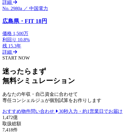
詳細
No. 2980a ／ 中国電力
広島県・FIT 18円
価格
1,500万
利回り
10.8%
残
15.3年
詳細
START NOW
迷ったらまず
無料シミュレーション
あなたの年収・自己資金に合わせて
専任コンシェルジュが個別試算をお作りします
おすすめ物件問い合わせ
30秒入力・約1営業日でお届け
1,472
億
取扱総額
7,418
件