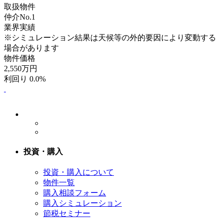
取扱物件
仲介No.1
業界実績
※シミュレーション結果は天候等の外的要因により変動する
場合があります
物件価格
2,550
万円
利回り 0.0%
投資・購入
投資・購入について
物件一覧
購入相談フォーム
購入シミュレーション
節税セミナー