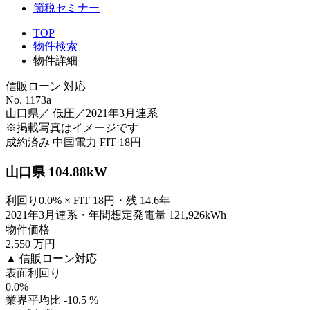
節税セミナー
TOP
物件検索
物件詳細
信販ローン 対応
No. 1173a
山口県／ 低圧／2021年3月連系
※掲載写真はイメージです
成約済み
中国電力
FIT 18円
山口県 104.88kW
利回り0.0% × FIT 18円・残 14.6年
2021年3月連系・年間想定発電量 121,926kWh
物件価格
2,550
万円
▲ 信販ローン対応
表面利回り
0.0
%
業界平均比 -10.5 %