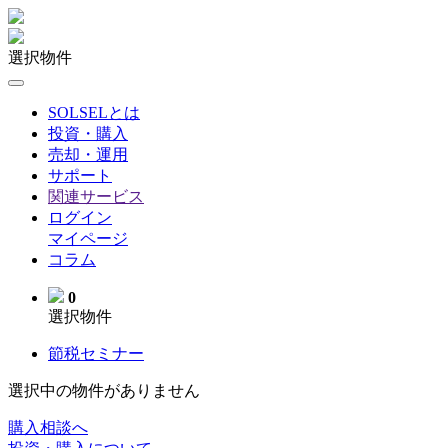
選択物件
SOLSELとは
投資・購入
売却・運用
サポート
関連サービス
ログイン
マイページ
コラム
0
選択物件
節税セミナー
選択中の物件がありません
購入相談へ