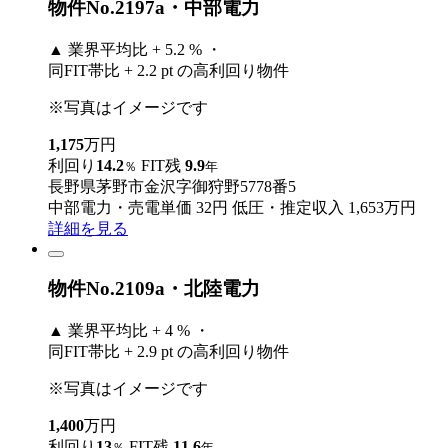
物件No.2197a・中部電力
▲
業界平均比 + 5.2 % ・
同FIT帯比 + 2.2 pt の高利回り物件
※写真はイメージです
1,175
万円
利回り
14.2
FIT残
9.9
％
年
長野県茅野市金沢字御狩野5778番5
中部電力・売電単価 32円
低圧・推定収入 1,653万円
詳細を見る
物件No.2109a・北陸電力
▲
業界平均比 + 4 % ・
同FIT帯比 + 2.9 pt の高利回り物件
※写真はイメージです
1,400
万円
利回り
13
FIT残
11.6
％
年