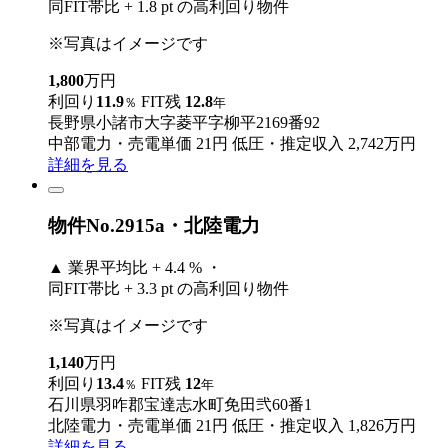
同FIT帯比 + 1.8 pt の高利回り物件
※写真はイメージです
1,800
万円
利回り
11.9
FIT残
12.8
％
年
長野県小諸市大字菱平字柳平2169番92
中部電力・売電単価 21円
低圧・推定収入 2,742万円
詳細を見る
物件No.2915a・北陸電力
▲
業界平均比 + 4.4 % ・
同FIT帯比 + 3.3 pt の高利回り物件
※写真はイメージです
1,140
万円
利回り
13.4
FIT残
12
％
年
石川県羽咋郡宝達志水町免田弐60番1
北陸電力・売電単価 21円
低圧・推定収入 1,826万円
詳細を見る