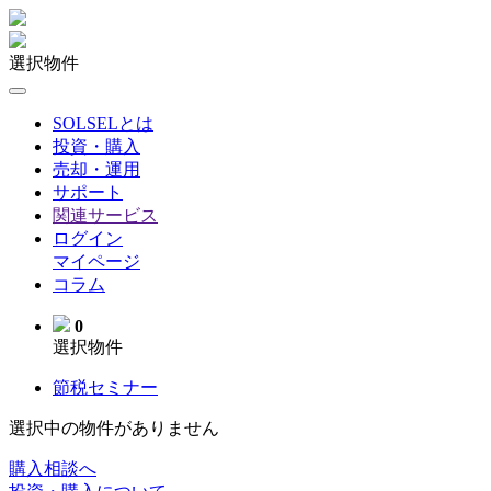
選択物件
SOLSELとは
投資・購入
売却・運用
サポート
関連サービス
ログイン
マイページ
コラム
0
選択物件
節税セミナー
選択中の物件がありません
購入相談へ