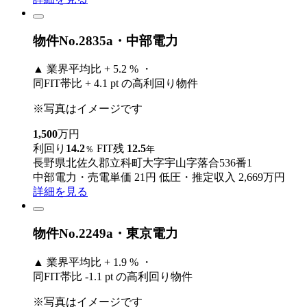
物件No.2835a・中部電力
▲
業界平均比 + 5.2 % ・
同FIT帯比 + 4.1 pt の高利回り物件
※写真はイメージです
1,500
万円
利回り
14.2
FIT残
12.5
％
年
長野県北佐久郡立科町大字宇山字落合536番1
中部電力・売電単価 21円
低圧・推定収入 2,669万円
詳細を見る
物件No.2249a・東京電力
▲
業界平均比 + 1.9 % ・
同FIT帯比 -1.1 pt の高利回り物件
※写真はイメージです