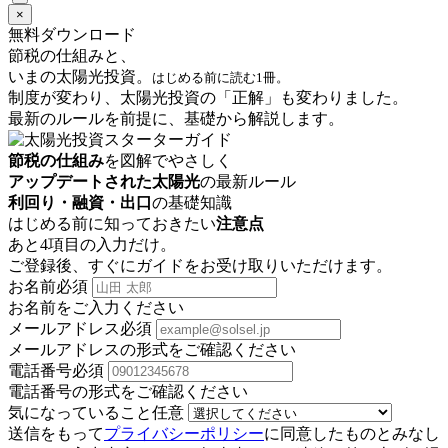
×
無料ダウンロード
節税の仕組みと、
いまの太陽光投資。
はじめる前に読む1冊。
制度が変わり、太陽光投資の「正解」も変わりました。
最新のルールを前提に、基礎から解説します。
節税の仕組み
を図解でやさしく
アップデートされた太陽光
の最新ルール
利回り・融資・出口
の基礎知識
はじめる前に知っておきたい
注意点
あと4項目の入力だけ。
ご登録後、すぐにガイドをお受け取りいただけます。
お名前
必須
お名前をご入力ください
メールアドレス
必須
メールアドレスの形式をご確認ください
電話番号
必須
電話番号の形式をご確認ください
気になっていること
任意
送信をもって
プライバシーポリシー
に同意したものとみなし