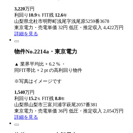
3,220
万円
利回り
10.9
FIT残
12.6
％
年
山梨県北杜市明野町浅尾字浅尾原5259番3678
東京電力・売電単価 32円
低圧・推定収入 4,422万円
詳細を見る
物件No.2214a・東京電力
▲
業界平均比 + 6.2 % ・
同FIT帯比 + 2 pt の高利回り物件
※写真はイメージです
1,540
万円
利回り
15.2
FIT残
8.8
％
年
山梨県山梨市三富川浦字萩尾2057番381
東京電力・売電単価 36円
低圧・推定収入 2,054万円
詳細を見る