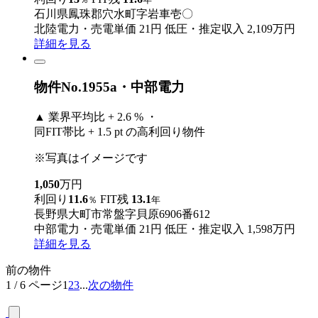
石川県鳳珠郡穴水町字岩車壱〇
北陸電力・売電単価 21円
低圧・推定収入 2,109万円
詳細を見る
物件No.1955a・中部電力
▲
業界平均比 + 2.6 % ・
同FIT帯比 + 1.5 pt の高利回り物件
※写真はイメージです
1,050
万円
利回り
11.6
FIT残
13.1
％
年
長野県大町市常盤字貝原6906番612
中部電力・売電単価 21円
低圧・推定収入 1,598万円
詳細を見る
前の物件
1 / 6 ページ
1
2
3
...
次の物件