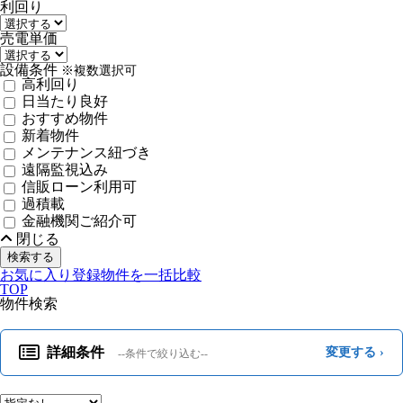
利回り
売電単価
設備条件
※複数選択可
高利回り
日当たり良好
おすすめ物件
新着物件
メンテナンス紐づき
遠隔監視込み
信販ローン利用可
過積載
金融機関ご紹介可
閉じる
検索する
お気に入り登録物件を一括比較
TOP
物件検索
詳細条件
変更する ›
--条件で絞り込む--