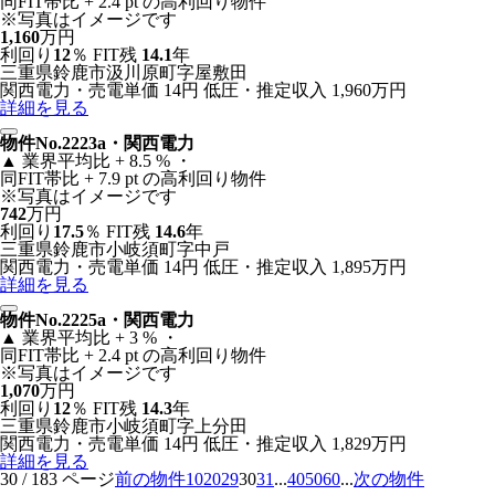
同FIT帯比 + 2.4 pt の高利回り物件
※写真はイメージです
1,160
万円
利回り
12
％
FIT残
14.1
年
三重県鈴鹿市汲川原町字屋敷田
関西電力・売電単価 14円
低圧・推定収入 1,960万円
詳細を見る
物件No.2223a・関西電力
▲
業界平均比 + 8.5 % ・
同FIT帯比 + 7.9 pt の高利回り物件
※写真はイメージです
742
万円
利回り
17.5
％
FIT残
14.6
年
三重県鈴鹿市小岐須町字中戸
関西電力・売電単価 14円
低圧・推定収入 1,895万円
詳細を見る
物件No.2225a・関西電力
▲
業界平均比 + 3 % ・
同FIT帯比 + 2.4 pt の高利回り物件
※写真はイメージです
1,070
万円
利回り
12
％
FIT残
14.3
年
三重県鈴鹿市小岐須町字上分田
関西電力・売電単価 14円
低圧・推定収入 1,829万円
詳細を見る
30 / 183 ページ
前の物件
10
20
29
30
31
...
40
50
60
...
次の物件