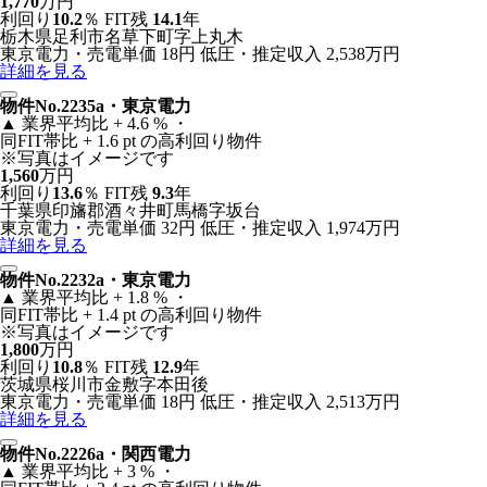
1,770
万円
利回り
10.2
％
FIT残
14.1
年
栃木県足利市名草下町字上丸木
東京電力・売電単価 18円
低圧・推定収入 2,538万円
詳細を見る
物件No.2235a・東京電力
▲
業界平均比 + 4.6 % ・
同FIT帯比 + 1.6 pt の高利回り物件
※写真はイメージです
1,560
万円
利回り
13.6
％
FIT残
9.3
年
千葉県印旛郡酒々井町馬橋字坂台
東京電力・売電単価 32円
低圧・推定収入 1,974万円
詳細を見る
物件No.2232a・東京電力
▲
業界平均比 + 1.8 % ・
同FIT帯比 + 1.4 pt の高利回り物件
※写真はイメージです
1,800
万円
利回り
10.8
％
FIT残
12.9
年
茨城県桜川市金敷字本田後
東京電力・売電単価 18円
低圧・推定収入 2,513万円
詳細を見る
物件No.2226a・関西電力
▲
業界平均比 + 3 % ・