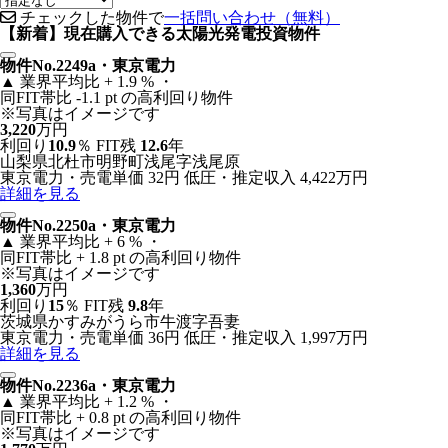
チェックした物件で
一括問い合わせ（無料）
【新着】現在購入できる太陽光発電投資物件
物件No.2249a・東京電力
▲
業界平均比 + 1.9 % ・
同FIT帯比 -1.1 pt の高利回り物件
※写真はイメージです
3,220
万円
利回り
10.9
％
FIT残
12.6
年
山梨県北杜市明野町浅尾字浅尾原
東京電力・売電単価 32円
低圧・推定収入 4,422万円
詳細を見る
物件No.2250a・東京電力
▲
業界平均比 + 6 % ・
同FIT帯比 + 1.8 pt の高利回り物件
※写真はイメージです
1,360
万円
利回り
15
％
FIT残
9.8
年
茨城県かすみがうら市牛渡字吾妻
東京電力・売電単価 36円
低圧・推定収入 1,997万円
詳細を見る
物件No.2236a・東京電力
▲
業界平均比 + 1.2 % ・
同FIT帯比 + 0.8 pt の高利回り物件
※写真はイメージです