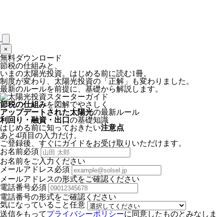
×
無料ダウンロード
節税の仕組みと、
いまの太陽光投資。
はじめる前に読む1冊。
制度が変わり、太陽光投資の「正解」も変わりました。
最新のルールを前提に、基礎から解説します。
節税の仕組み
を図解でやさしく
アップデートされた太陽光
の最新ルール
利回り・融資・出口
の基礎知識
はじめる前に知っておきたい
注意点
あと4項目の入力だけ。
ご登録後、すぐにガイドをお受け取りいただけます。
お名前
必須
お名前をご入力ください
メールアドレス
必須
メールアドレスの形式をご確認ください
電話番号
必須
電話番号の形式をご確認ください
気になっていること
任意
送信をもって
プライバシーポリシー
に同意したものとみなしま