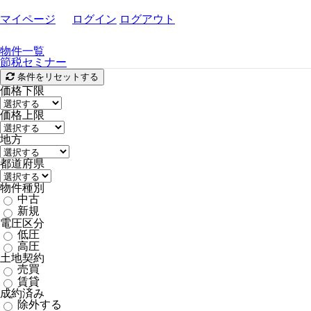
マイページ
ログイン
ログアウト
物件一覧
節税セミナー
物
条件をリセットする
件
価格下限
を
検
価格上限
索
地方
都道府県
物件種別
中古
新規
電圧区分
低圧
高圧
土地契約
売買
賃貸
成約済み
除外する