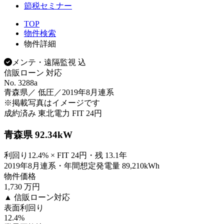
節税セミナー
TOP
物件検索
物件詳細
メンテ・遠隔監視 込
信販ローン 対応
No. 3288a
青森県／ 低圧／2019年8月連系
※掲載写真はイメージです
成約済み
東北電力
FIT 24円
青森県 92.34kW
利回り12.4% × FIT 24円・残 13.1年
2019年8月連系・年間想定発電量 89,210kWh
物件価格
1,730
万円
▲ 信販ローン対応
表面利回り
12.4
%