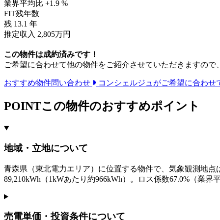
業界平均比 +1.9 %
FIT残年数
残
13.1
年
推定収入 2,805万円
この物件は成約済みです！
ご希望に合わせて他の物件をご紹介させていただきますので
おすすめ物件問い合わせ
コンシェルジュがご希望に合わせ
POINT
この物件のおすすめポイント
地域・立地について
青森県（東北電力エリア）に位置する物件で、気象観測地点は青森県
89,210kWh（1kWあたり約966kWh）。ロス係数67.0%（
売電単価・投資条件について