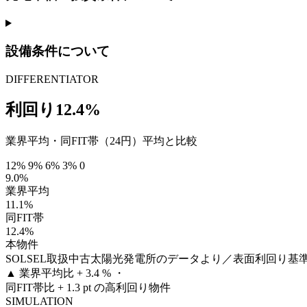
設備条件について
DIFFERENTIATOR
利回り12.4%
業界平均・同FIT帯（24円）平均と比較
12%
9%
6%
3%
0
9.0%
業界平均
11.1%
同FIT帯
12.4%
本物件
SOLSEL取扱中古太陽光発電所のデータより／表面利回り基
▲
業界平均比 + 3.4 % ・
同FIT帯比 + 1.3 pt の高利回り物件
SIMULATION