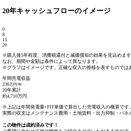
20年キャッシュフローのイメージ
0
8
15
20
※購入後5年程度、消費税還付と減価償却の効果を見込めま
なお、期間や金額は条件によって異なります。
※グラフはイメージです。正確な収入の推移を表すものでは
年間売電収益
236
万円/年
20年累計
約
4,710
万円
※上記は年間発電量×FIT単価で算出した売電収入の概算です
実際の収支はメンテナンス費用・土地賃料・出力抑制・パネ
この物件は成約済みです！