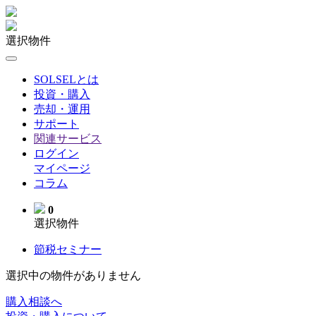
選択物件
SOLSELとは
投資・購入
売却・運用
サポート
関連サービス
ログイン
マイページ
コラム
0
選択物件
節税セミナー
選択中の物件がありません
購入相談へ