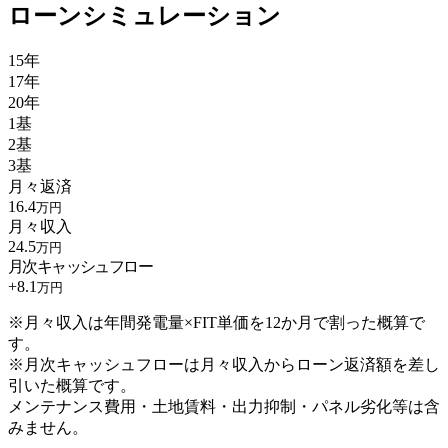
ローンシミュレーション
15年
17年
20年
1基
2基
3基
月々返済
16.4
万円
月々収入
24.5
万円
月次キャッシュフロー
+
8.1
万円
※月々収入は年間発電量×FIT単価を12か月で割った概算で
す。
※月次キャッシュフローは月々収入からローン返済額を差し
引いた概算です。
メンテナンス費用・土地賃料・出力抑制・パネル劣化等は含
みません。