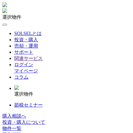
選択物件
SOLSELとは
投資・購入
売却・運用
サポート
関連サービス
ログイン
マイページ
コラム
選択物件
節税セミナー
購入相談へ
投資・購入について
物件一覧