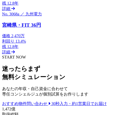
残
12.8年
詳細
No. 3068a ／ 九州電力
宮崎県・FIT 36円
価格
2,470万
利回り
13.4%
残
12.8年
詳細
START NOW
迷ったらまず
無料シミュレーション
あなたの年収・自己資金に合わせて
専任コンシェルジュが個別試算をお作りします
おすすめ物件問い合わせ
30秒入力・約1営業日でお届け
1,472
億
取扱総額