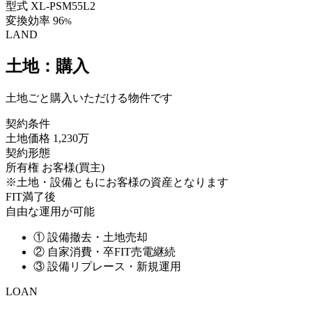
型式
XL-PSM55L2
変換効率
96
%
LAND
土地：購入
土地ごと購入いただける物件です
契約条件
土地価格
1,230万
契約形態
所有権
お客様(買主)
※土地・設備ともにお客様の資産となります
FIT満了後
自由な運用が可能
①
設備撤去・土地売却
②
自家消費・卒FIT売電継続
③
設備リプレース・新規運用
LOAN