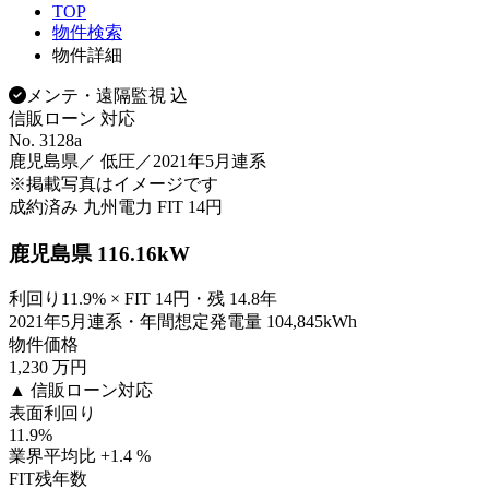
TOP
物件検索
物件詳細
メンテ・遠隔監視 込
信販ローン 対応
No. 3128a
鹿児島県／ 低圧／2021年5月連系
※掲載写真はイメージです
成約済み
九州電力
FIT 14円
鹿児島県 116.16kW
利回り11.9% × FIT 14円・残 14.8年
2021年5月連系・年間想定発電量 104,845kWh
物件価格
1,230
万円
▲ 信販ローン対応
表面利回り
11.9
%
業界平均比 +1.4 %
FIT残年数