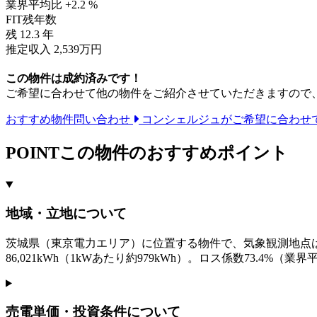
業界平均比 +2.2 %
FIT残年数
残
12.3
年
推定収入 2,539万円
この物件は成約済みです！
ご希望に合わせて他の物件をご紹介させていただきますので
おすすめ物件問い合わせ
コンシェルジュがご希望に合わせ
POINT
この物件のおすすめポイント
地域・立地について
茨城県（東京電力エリア）に位置する物件で、気象観測地点は茨城県
86,021kWh（1kWあたり約979kWh）。ロス係数73.4%（
売電単価・投資条件について