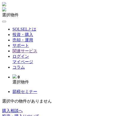
選択物件
SOLSELとは
投資・購入
売却・運用
サポート
関連サービス
ログイン
マイページ
コラム
0
選択物件
節税セミナー
選択中の物件がありません
購入相談へ