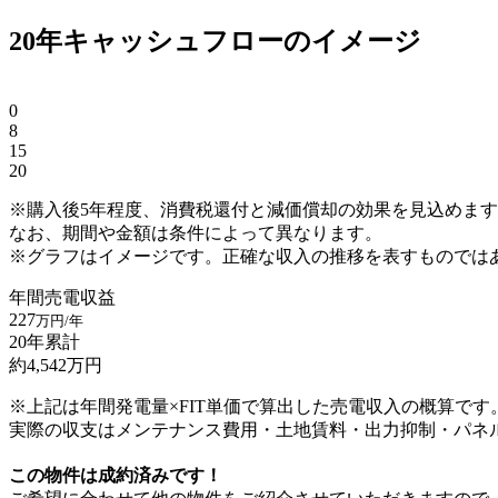
20年キャッシュフローのイメージ
0
8
15
20
※購入後5年程度、消費税還付と減価償却の効果を見込めま
なお、期間や金額は条件によって異なります。
※グラフはイメージです。正確な収入の推移を表すものでは
年間売電収益
227
万円/年
20年累計
約
4,542
万円
※上記は年間発電量×FIT単価で算出した売電収入の概算です
実際の収支はメンテナンス費用・土地賃料・出力抑制・パネ
この物件は成約済みです！