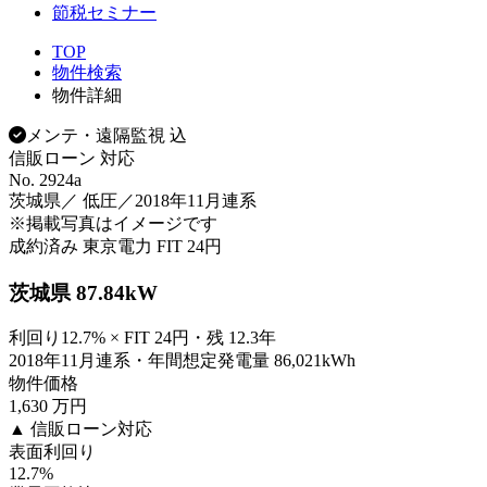
節税セミナー
TOP
物件検索
物件詳細
メンテ・遠隔監視 込
信販ローン 対応
No. 2924a
茨城県／ 低圧／2018年11月連系
※掲載写真はイメージです
成約済み
東京電力
FIT 24円
茨城県 87.84kW
利回り12.7% × FIT 24円・残 12.3年
2018年11月連系・年間想定発電量 86,021kWh
物件価格
1,630
万円
▲ 信販ローン対応
表面利回り
12.7
%