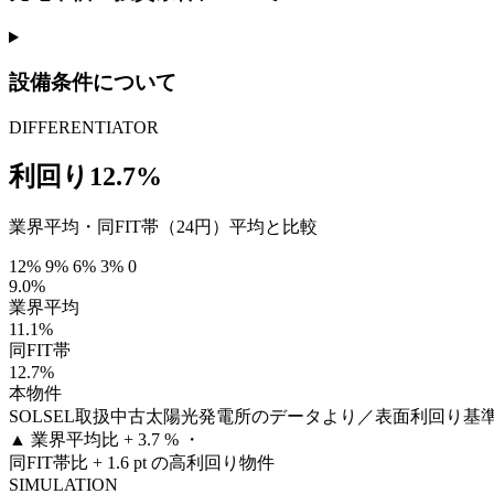
設備条件について
DIFFERENTIATOR
利回り12.7%
業界平均・同FIT帯（24円）平均と比較
12%
9%
6%
3%
0
9.0%
業界平均
11.1%
同FIT帯
12.7%
本物件
SOLSEL取扱中古太陽光発電所のデータより／表面利回り基
▲
業界平均比 + 3.7 % ・
同FIT帯比 + 1.6 pt の高利回り物件
SIMULATION