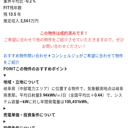
業界平均比 -0.2 %
FIT残年数
残
13.5
年
推定収入 2,561万円
この物件は成約済みです！
ご希望に合わせて他の物件をご紹介させていただきますので、ぜひ
お問い合わせください！
おすすめ物件問い合わせ
コンシェルジュがご希望に合わせて物件
をご紹介
POINT
この物件のおすすめポイント
地域・立地について
岐阜県（中部電力エリア）に位置する物件で、気象観測地点は岐阜
県恵那。平均日射量3.94kWh/㎡/日（全国平均比＋0.44）で、シス
テム容量—kWに対し年間発電量は105,401kWh。
売電単価・投資条件について