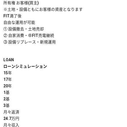
所有権
お客様(買主)
※土地・設備ともにお客様の資産となります
FIT満了後
自由な運用が可能
①
設備撤去・土地売却
②
自家消費・卒FIT売電継続
③
設備リプレース・新規運用
LOAN
ローンシミュレーション
15年
17年
20年
1基
2基
3基
月々返済
24.7
万円
月々収入