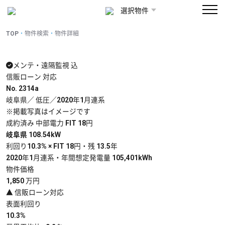
選択物件
TOP
物件検索
物件詳細
メンテ・遠隔監視 込
信販ローン 対応
No. 2314a
岐阜県／ 低圧／2020年1月連系
※掲載写真はイメージです
成約済み
中部電力
FIT 18円
岐阜県 108.54kW
利回り10.3% × FIT 18円・残 13.5年
2020年1月連系・年間想定発電量 105,401kWh
物件価格
1,850
万円
▲ 信販ローン対応
表面利回り
10.3
%