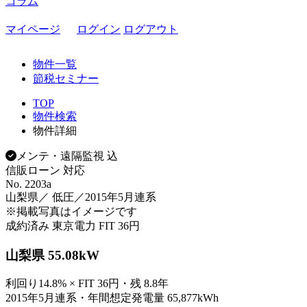
コラム
マイページ
ログイン
ログアウト
物件一覧
節税セミナー
TOP
物件検索
物件詳細
メンテ・遠隔監視 込
信販ローン 対応
No. 2203a
山梨県／ 低圧／2015年5月連系
※掲載写真はイメージです
成約済み
東京電力
FIT 36円
山梨県 55.08kW
利回り14.8% × FIT 36円・残 8.8年
2015年5月連系・年間想定発電量 65,877kWh