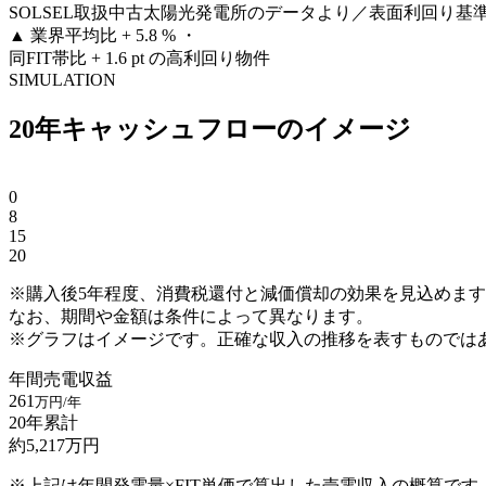
SOLSEL取扱中古太陽光発電所のデータより／表面利回り基
▲
業界平均比 + 5.8 % ・
同FIT帯比 + 1.6 pt の高利回り物件
SIMULATION
20年キャッシュフローのイメージ
0
8
15
20
※購入後5年程度、消費税還付と減価償却の効果を見込めま
なお、期間や金額は条件によって異なります。
※グラフはイメージです。正確な収入の推移を表すものでは
年間売電収益
261
万円/年
20年累計
約
5,217
万円
※上記は年間発電量×FIT単価で算出した売電収入の概算です