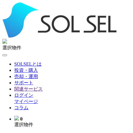
選択物件
SOLSELとは
投資・購入
売却・運用
サポート
関連サービス
ログイン
マイページ
コラム
0
選択物件