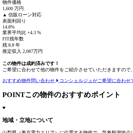
物件価格
1,600
万円
▲ 信販ローン対応
表面利回り
14.8
%
業界平均比 +4.3 %
FIT残年数
残
8.8
年
推定収入 2,087万円
この物件は成約済みです！
ご希望に合わせて他の物件をご紹介させていただきますので
おすすめ物件問い合わせ
コンシェルジュがご希望に合わせ
POINT
この物件のおすすめポイント
地域・立地について
山梨県（東京電力エリア）に位置する物件で、気象観測地点は山梨県