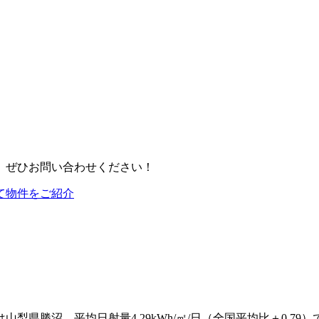
、ぜひお問い合わせください！
て物件をご紹介
勝沼。平均日射量4.29kWh/㎡/日（全国平均比＋0.79）で