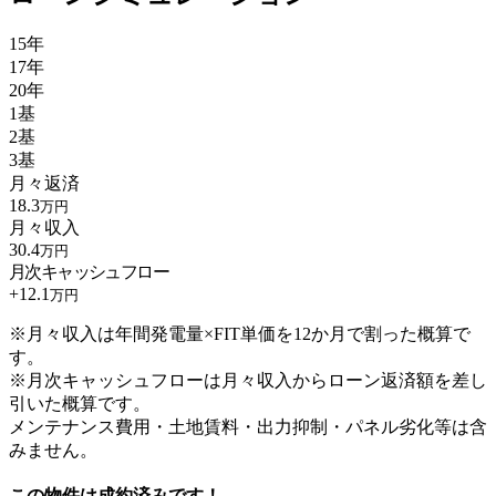
15年
17年
20年
1基
2基
3基
月々返済
18.3
万円
月々収入
30.4
万円
月次キャッシュフロー
+
12.1
万円
※月々収入は年間発電量×FIT単価を12か月で割った概算で
す。
※月次キャッシュフローは月々収入からローン返済額を差し
引いた概算です。
メンテナンス費用・土地賃料・出力抑制・パネル劣化等は含
みません。
この物件は成約済みです！