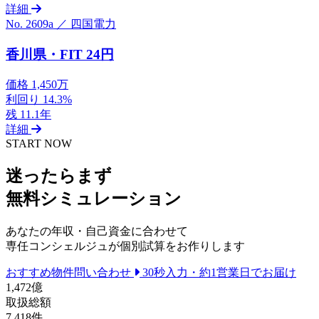
詳細
No. 2609a ／ 四国電力
香川県・FIT 24円
価格
1,450万
利回り
14.3%
残
11.1年
詳細
START NOW
迷ったらまず
無料シミュレーション
あなたの年収・自己資金に合わせて
専任コンシェルジュが個別試算をお作りします
おすすめ物件問い合わせ
30秒入力・約1営業日でお届け
1,472
億
取扱総額
7,418
件