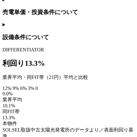
売電単価・投資条件について
設備条件について
DIFFERENTIATOR
利回り13.3%
業界平均・同FIT帯（21円）平均と比較
12%
9%
6%
3%
0
9.0%
業界平均
10.1%
同FIT帯
13.3%
本物件
SOLSEL取扱中古太陽光発電所のデータより／表面利回り基
準