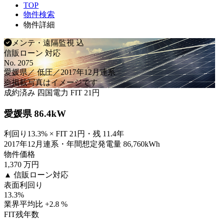
TOP
物件検索
物件詳細
メンテ・遠隔監視 込
信販ローン 対応
No. 2075
愛媛県／ 低圧／2017年12月連系
※掲載写真はイメージです
成約済み
四国電力
FIT 21円
愛媛県 86.4kW
利回り13.3% × FIT 21円・残 11.4年
2017年12月連系・年間想定発電量 86,760kWh
物件価格
1,370
万円
▲ 信販ローン対応
表面利回り
13.3
%
業界平均比 +2.8 %
FIT残年数