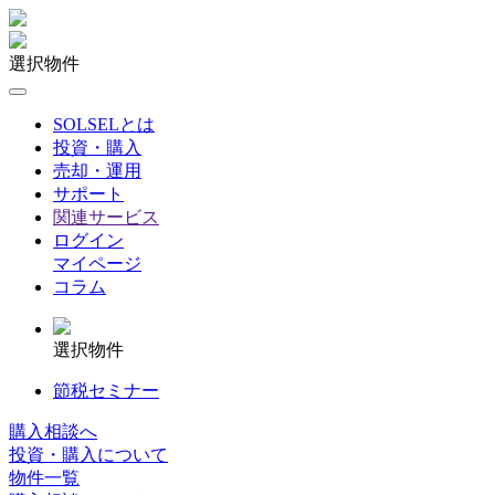
選択物件
SOLSELとは
投資・購入
売却・運用
サポート
関連サービス
ログイン
マイページ
コラム
選択物件
節税セミナー
購入相談へ
投資・購入について
物件一覧