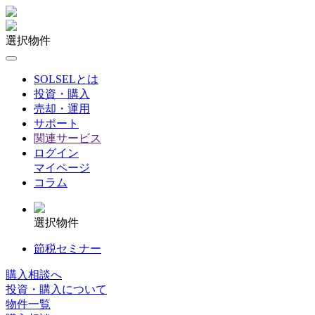
選択物件
SOLSELとは
投資・購入
売却・運用
サポート
関連サービス
ログイン
マイページ
コラム
選択物件
節税セミナー
購入相談へ
投資・購入について
物件一覧