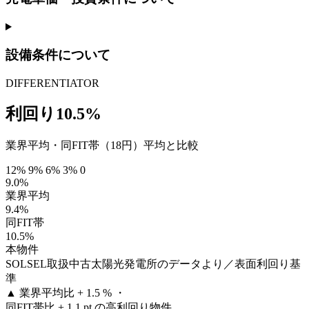
設備条件について
DIFFERENTIATOR
利回り10.5%
業界平均・同FIT帯（18円）平均と比較
12%
9%
6%
3%
0
9.0%
業界平均
9.4%
同FIT帯
10.5%
本物件
SOLSEL取扱中古太陽光発電所のデータより／表面利回り基
準
▲
業界平均比 + 1.5 % ・
同FIT帯比 + 1.1 pt の高利回り物件