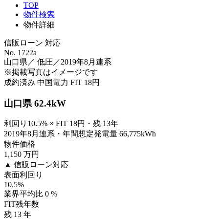
TOP
物件検索
物件詳細
信販ローン 対応
No. 1722a
山口県／ 低圧／2019年8月連系
※掲載写真はイメージです
成約済み
中国電力
FIT 18円
山口県 62.4kW
利回り10.5% × FIT 18円・残 13年
2019年8月連系・年間想定発電量 66,775kWh
物件価格
1,150
万円
▲ 信販ローン対応
表面利回り
10.5
%
業界平均比 0 %
FIT残年数
残
13
年