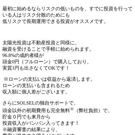
最初に始めるならリスクの低いものを、すでに投資を行って
いる人はリスク分散のためにも
低リスクで長期運用できる投資
がオススメです。
太陽光投資は
不動産投資
と同様に、
融資を受けること
で手軽に始められます。
96.8%の成約者様が
頭金0円
（フルローン）で購入しており、
実質1円も出さなくてOKです！
※ローンの支払いは収益から返済します。
ローンの支払いも含まれるため
収入額に個人差がございます。
さらにSOLSELの独自サポートで、
※
頭金以外の
初期費用
も
完全無料
（弊社負担）で、
貯金０円でも来月から
投資収入がバンバン入ってきます！
※融資審査の結果により、