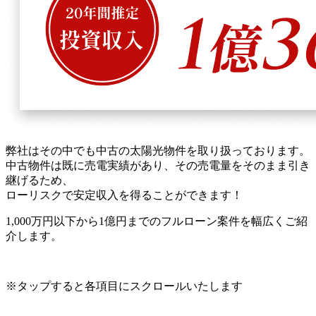
弊社はその中でも
中古の太陽光物件
を取り扱っております。
中古物件は既に売電実績があり、その売電量をそのまま引き
継げるため、
ローリスク
で
安定収入
を得ることができます！
1,000万円以下
から
1億円まで
の
フルローン
案件を幅広くご紹
介します。
※タップすると各項目にスクロールいたします