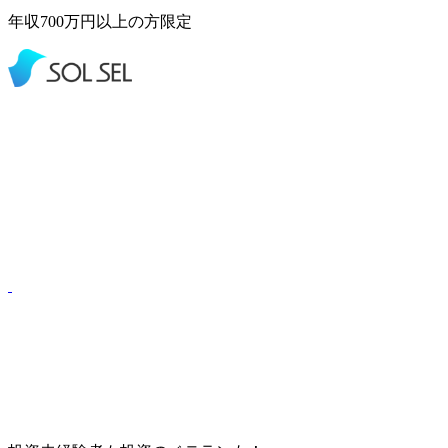
年収
700
万円以上
の方限定