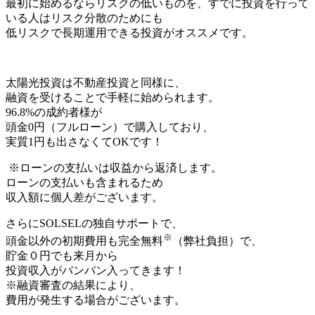
最初に始めるならリスクの低いものを、すでに投資を行って
いる人はリスク分散のためにも
低リスクで長期運用できる投資
がオススメです。
太陽光投資は
不動産投資
と同様に、
融資を受けること
で手軽に始められます。
96.8%の成約者様が
頭金0円
（フルローン）で購入しており、
実質1円も出さなくてOKです！
※ローンの支払いは収益から返済します。
ローンの支払いも含まれるため
収入額に個人差がございます。
さらにSOLSELの独自サポートで、
※
頭金以外の
初期費用
も
完全無料
（弊社負担）で、
貯金０円でも来月から
投資収入がバンバン入ってきます！
※融資審査の結果により、
費用が発生する場合がございます。