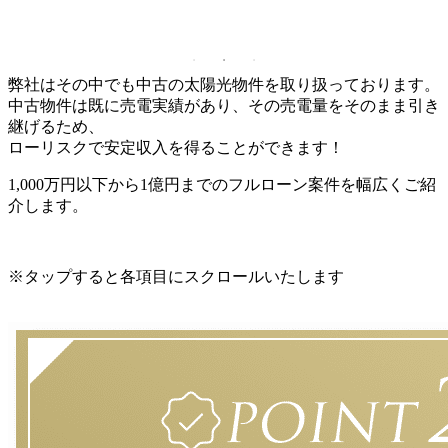
弊社はその中でも
中古の太陽光物件
を取り扱っております。
中古物件は既に売電実績があり、その売電量をそのまま引き
継げるため、
ローリスク
で
安定収入
を得ることができます！
1,000万円以下
から
1億円まで
の
フルローン
案件を幅広くご紹
介します。
※タップすると各項目にスクロールいたします