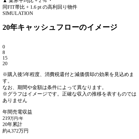
▲
業界平均比 + 2 % ・
同FIT帯比 + 1.6 pt の高利回り物件
SIMULATION
20年キャッシュフローのイメージ
0
8
15
20
※購入後5年程度、消費税還付と減価償却の効果を見込めま
す。
なお、期間や金額は条件によって異なります。
※グラフはイメージです。正確な収入の推移を表すものでは
ありません
年間売電収益
219
万円/年
20年累計
約
4,372
万円