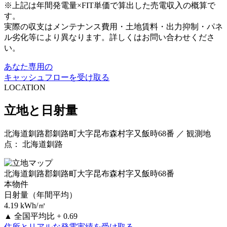
※上記は年間発電量×FIT単価で算出した売電収入の概算で
す。
実際の収支はメンテナンス費用・土地賃料・出力抑制・パネ
ル劣化等により異なります。詳しくはお問い合わせくださ
い。
あなた専用の
キャッシュフローを受け取る
LOCATION
立地と日射量
北海道釧路郡釧路町大字昆布森村字又飯時68番 ／ 観測地
点： 北海道釧路
北海道釧路郡釧路町大字昆布森村字又飯時68番
本物件
日射量（年間平均）
4.19
kWh/㎡
▲
全国平均比 + 0.69
住所とリアルな発電実績を受け取る