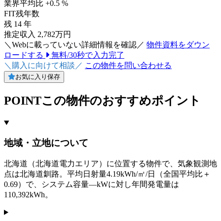
業界平均比 +0.5 %
FIT残年数
残
14
年
推定収入 2,782万円
＼Webに載っていない詳細情報を確認／
物件資料をダウン
ロードする
無料/30秒で入力完了
＼購入に向けて相談／
この物件を問い合わせる
お気に入り保存
POINT
この物件のおすすめポイント
地域・立地について
北海道（北海道電力エリア）に位置する物件で、気象観測地
点は北海道釧路。平均日射量4.19kWh/㎡/日（全国平均比＋
0.69）で、システム容量—kWに対し年間発電量は
110,392kWh。