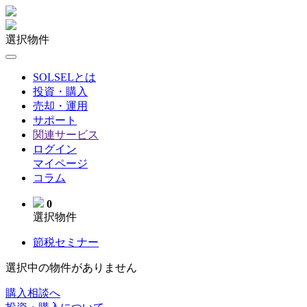
選択物件
SOLSELとは
投資・購入
売却・運用
サポート
関連サービス
ログイン
マイページ
コラム
0
選択物件
節税セミナー
選択中の物件がありません
購入相談へ