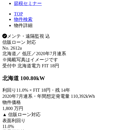
節税セミナー
TOP
物件検索
物件詳細
メンテ・遠隔監視 込
信販ローン 対応
No. 2612a
北海道／ 低圧／2020年7月連系
※掲載写真はイメージです
受付中
北海道電力
FIT 18円
北海道 100.80kW
利回り11.0% × FIT 18円・残 14年
2020年7月連系・年間想定発電量 110,392kWh
物件価格
1,800
万円
▲ 信販ローン対応
表面利回り
11.0
%