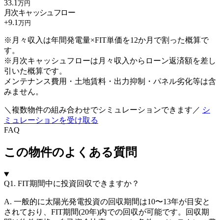
33.1
万円
月次キャッシュフロー
+
9.1
万円
※月々収入は年間発電量×FIT単価を12か月で割った概算で
す。
※月次キャッシュフローは月々収入からローン返済額を差し
引いた概算です。
メンテナンス費用・土地賃料・出力抑制・パネル劣化等は含
みません。
＼複数物件の組み合わせでシミュレーションできます／
シ
ミュレーションを受け取る
FAQ
この物件のよくある質問
Q1.
FIT期間中に投資回収できますか？
A. 一般的に太陽光発電投資の回収期間は10〜13年が目安と
されており、FIT期間(20年)内での回収が可能です。回収期