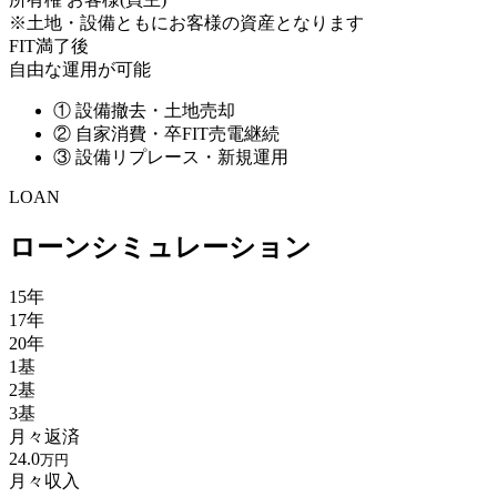
※土地・設備ともにお客様の資産となります
FIT満了後
自由な運用が可能
①
設備撤去・土地売却
②
自家消費・卒FIT売電継続
③
設備リプレース・新規運用
LOAN
ローンシミュレーション
15年
17年
20年
1基
2基
3基
月々返済
24.0
万円
月々収入